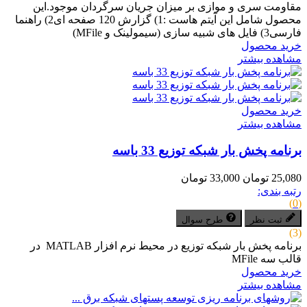
مقاومت سری و موازی بر میزان جریان سرگردان موجود.این
محصول شامل این آیتم هاست :1) گزارش 120 صفحه ای2) راهنما
فارسی3) فایل های شبیه سازی (سیمولینک و MFile)
خرید محصول
مشاهده بیشتر
خرید محصول
مشاهده بیشتر
برنامه پخش بار شبکه توزیع 33 باسه
25,080 تومان
33,000 تومان
رتبه بندی:
(0)
ثبت نظر
طرح سوال
(3)
برنامه پخش بار شبکه توزیع در محیط نرم افزار MATLAB در
قالب سه MFile
خرید محصول
مشاهده بیشتر