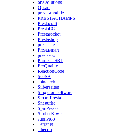
obs solutions
Op-art
presta-module
PRESTACHAMPS
Prestacraft
PrestaEG
Prestarocket
Prestashop
prestasite
Prestasmart
prestasoo
Pronesis SRL
ProQuality
ReactionCode
SeoSA
shinetech
Silbersaiten
Singleton software
Smart Presta
Snegurka
SpmPresto
Studio Kiwik
sunnytoo
Terranet
Thecon