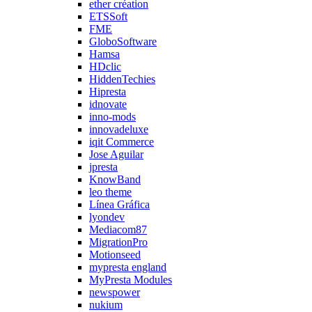
ether création
ETSSoft
FME
GloboSoftware
Hamsa
HDclic
HiddenTechies
Hipresta
idnovate
inno-mods
innovadeluxe
iqit Commerce
Jose Aguilar
jpresta
KnowBand
leo theme
Línea Gráfica
lyondev
Mediacom87
MigrationPro
Motionseed
mypresta england
MyPresta Modules
newspower
nukium