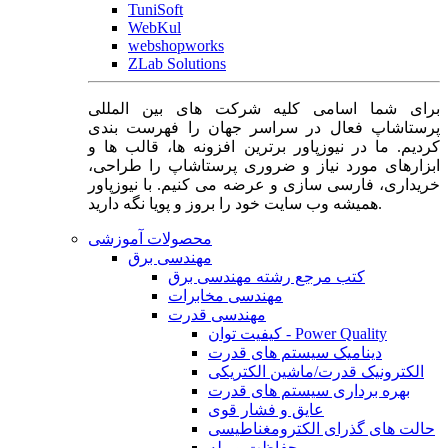
TuniSoft
WebKul
webshopworks
ZLab Solutions
برای شما اسامی کلیه شرکت های بین المللی
پرستاشاپ فعال در سراسر جهان را فهرست بندی
کردیم. ما در نیوزپاور برترین افزونه ها، قالب ها و
ابزارهای مورد نیاز و ضروری پرستاشاپ را طراحی،
خریداری، فارسی سازی و عرضه می کنیم. با نیوزپاور
همیشه وب سایت خود را بروز و پویا نگه دارید.
محصولات آموزشی
مهندسی برق
کتب مرجع رشته مهندسی برق
مهندسی مخابرات
مهندسی قدرت
کیفیت توان - Power Quality
دینامیک سیستم های قدرت
الکترونیک قدرت/ماشین الکتریکی
بهره برداری سیستم های قدرت
عایق و فشار قوی
حالت های گذرای الکترومغناطیسی
حفاظت و رله