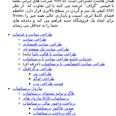
همان هاست اشتراکی است که 99% شرکت های ایرانی بعضا
با قیمتی "گزاف" عرضه می کنند با این تفاوت که از نظر
کیفی یک سر و گردن در سطح بالاتری قرار دارد. حافظه SSD
Nvme، فضای کاملا ابری، امنیت و پایداری عالی همه چیز را
برای ایجاد یک فروشگاه جدید فراهم می کند و دغدغه های
شما را به حداقل می رساند.
طراحی سایت و خدمات
طراحی سایت
طراحی سایت اقتصادی
طراحی سایت تک صفحه ای
طراحی سایت با قالب پاندا
(پایه)
خدمات جامع طراحی سایت با پرستاشاپ
طراحی سایت اختصاصی با پرستاشاپ
(حرفه ای)
طراحی و گرافیک
طراحی بنر
طراحی لوگو
فونت طراحی وب
ماژول پرستاشاپ
بلاگ و تولید محتوای پرستاشاپ
ماژول های B2B پرستاشاپ
پرداخت و امور مالی پرستاشاپ
صدور فاکتور پرستاشاپ
درگاه پرداخت پرستاشاپ