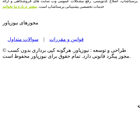
پرستاشاپ، اصلاح کدنویسی، رفع مشکلات عمومی وب سایت های فروشگاهی و ارائه
خدمات تخصصی پشتیبانی پرستاشاپ است.
بیشتر درباره ما بخوانید
مجوزهای نیوزپاور
قوانین و مقررات
|
سوالات متداول
© طراحی و توسعه : نیوزپاور. هرگونه کپی برداری بدون کسب
مجوز پیگرد قانونی دارد. تمام حقوق برای نیوزپاور محفوظ است.