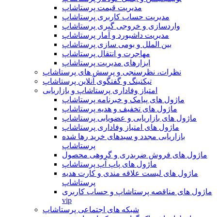
مدیریت قیمت پرستاشاپ
مدیریت حساب کاربری پرستاشاپ
واردسازی و خروجی گیری پرستاشاپ
مدیریت داشبورد و آمار پرستاشاپ
بین الملل و بومی سازی پرستاشاپ
مهاجرت و انتقال پرستاشاپ
ابزارهای مدیریت پرستاشاپ
نظرات، نظرسنجی و پرسش های پرستاشاپ
تیکتینگ و گفتگوی آنلاین پرستاشاپ
امتیاز وفاداری پرستاشاپ و بازاریابی
ماژول های پیامک و خبرنامه پرستاشاپ
ماژول های تخفیف و هدیه پرستاشاپ
ماژول های بازاریابی و عضویابی پرستاشاپ
ماژول های امتیاز وفاداری پرستاشاپ
بازاریابی مجدد و سبدهای خرید رها شده
پرستاشاپ
ماژول های فروش ضربدری و گروهی محصول
ماژول های پاپ آپ پرستاشاپ
ماژول های لیست علاقه مندی و کارت هدیه
پرستاشاپ
ماژول های مناقصه پرستاشاپ و حساب کاربری
vip
شبکه های اجتماعی پرستاشاپ