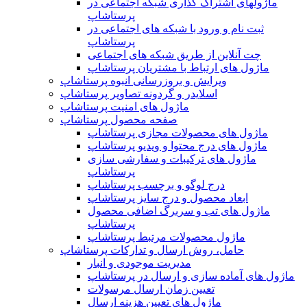
ماژولهای اشتراک‌ گذاری شبکه اجتماعی در
پرستاشاپ
ثبت نام و ورود با شبکه های اجتماعی در
پرستاشاپ
چت آنلاین از طریق شبکه های اجتماعی
ماژول های ارتباط با مشتریان پرستاشاپ
ویرایش و بروزرسانی انبوه پرستاشاپ
اسلایدر و گردونه تصاویر پرستاشاپ
ماژول های امنیت پرستاشاپ
صفحه محصول پرستاشاپ
ماژول های محصولات مجازی پرستاشاپ
ماژول های درج محتوا و ویدیو پرستاشاپ
ماژول های ترکیبات و سفارشی سازی
پرستاشاپ
درج لوگو و برچسب پرستاشاپ
ابعاد محصول و درج سایز پرستاشاپ
ماژول های تب و سربرگ اضافی محصول
پرستاشاپ
ماژول محصولات مرتبط پرستاشاپ
حامل، روش ارسال و تدارکات پرستاشاپ
مدیریت موجودی و انبار
ماژول های آماده سازی و ارسال در پرستاشاپ
تعیین زمان ارسال مرسولات
ماژول های تعیین هزینه ارسال