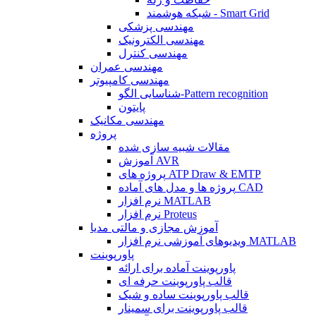
شبکه هوشمند - Smart Grid
مهندسی پزشکی
مهندسی الکترونیک
مهندسی کنترل
مهندسی عمران
مهندسی کامپیوتر
شناسایی الگو-Pattern recognition
پایتون
مهندسی مکانیک
پروژه
مقالات شبیه سازی شده
آموزش AVR
پروژه های ATP Draw & EMTP
پروژه ها و مدل های آماده CAD
نرم افزار MATLAB
نرم افزار Proteus
آموزش مجازی و مالتی مدیا
ویدیوهای آموزشی نرم افزار MATLAB
پاورپوینت
پاورپوینت آماده برای ارائه
قالب پاورپوینت حرفه ای
قالب پاورپوینت ساده و شیک
قالب پاورپوینت برای سمینار