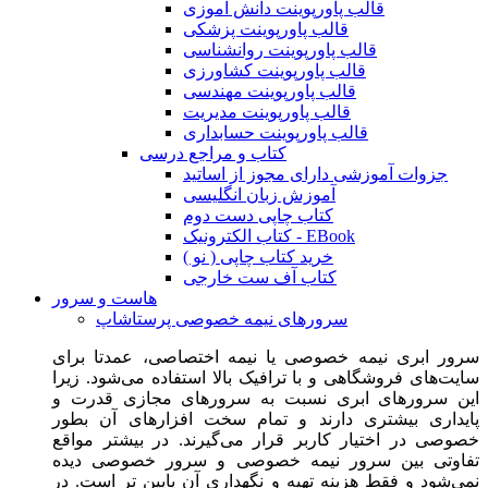
قالب پاورپوینت دانش آموزی
قالب پاورپوینت پزشکی
قالب پاورپوینت روانشناسی
قالب پاورپوینت کشاورزی
قالب پاورپوینت مهندسی
قالب پاورپوینت مدیریت
قالب پاورپوینت حسابداری
کتاب و مراجع درسی
جزوات آموزشی دارای مجوز از اساتید
آموزش زبان انگلیسی
کتاب چاپی دست دوم
کتاب الکترونیک - EBook
خرید کتاب چاپی ( نو )
کتاب آف ست خارجی
هاست و سرور
سرورهای نیمه خصوصی پرستاشاپ
سرور ابری نیمه خصوصی یا نیمه اختصاصی، عمدتا برای
سایت‌های فروشگاهی و با ترافیک بالا استفاده می‌شود. زیرا
این سرورهای ابری نسبت به سرورهای مجازی قدرت و
پایداری بیشتری دارند و تمام سخت افزارهای آن بطور
خصوصی در اختیار کاربر قرار می‌گیرند. در بیشتر مواقع
تفاوتی بین سرور نیمه خصوصی و سرور خصوصی دیده
نمی‌شود و فقط هزینه تهیه و نگهداری آن پایین تر است. در