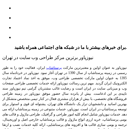
برای خبرهای بیشتر با ما در شبکه های اجتماعی همراه باشید.
نیوزپاور برترین مرکز طراحی وب سایت در تهران
نیوزپاور به عنوان اولین و معتبرترین مارکت
پرستاشاپ
ایران، فعالیت خود را به طور
رسمی در زمینه پرستاشاپ از سال 1390 در تهران آغاز نمود. نیوزپاور در خردادماه سال
1395 به عنوان اولین مارکت تخصصی طراحی وب، موفق به اخذ نماد اعتماد تجارت
الکترونیک ایران گردید. مهم ترین رسالت نیوزپاور ارائه خدمات تخصصی طراحی صفحات
وب و میزبانی سایت در ایران است و رضایت غالب مشتریان گرامی تیم نیوزپاور سند
تاییدی بر این ادعاست. بیش از پانزده سال حضور موفق نیوزپاور در زمینه طراحی
فروشگاه های تخصصی، با بیش از هزاران مشتری فعال در کنار تیمی متخصص متشکل از
بهترین اساتید و دانشجویان تراز یک دانشگاه های تهران، پشتوانه ای قوی و استوار برای
توسعه پرستاشاپ در ایران است.
نیوزپاور، خدمات متنوعی در زمینه پرستاشاپ ارائه می
دهد. خدمات نیوزپاور شامل انجام کلیه امور طراحی و گرافیک، طراحی ماژول و قالب های
بومی پرستاشاپ، خرید ارزی انواع ماژول و قالب پرستاشاپ خارجی اصل و اوریجینال،
ترجمه و بومی سازی قالب ها و افزونه های پرستاشاپی، ارائه کلیه خدمات نصب و ارتقا