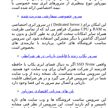
نیوزپاور تنوع بینظیری از سرورهای ابری نیمه خصوصی یا
نیمه اختصاصی ارائه شده است.
سرور خصوصی سفارشی مدیریت شده
در سرور ابری اختصاصی ( Dedicated Server ) این امکان برای
مشترک فراهم می آید که از تمامی ظرفیت CPU و RAM به
همراه سایر امکانات سخت افزاری به طور کامل و بدون به
اشتراک گذاشتن با دیگر مشترکین استفاده شود. این سرویس
مناسب فروشگاه های خاص، پربازدید با نیازمندی های
بخصوص است.
سرور بکاپ زنده با قابلیت بازیابی در هر شرایطی
اگر به دنبال فضای ابری بکاپ با حافظه SSD Nvme واقعی
قدرتمند از شرکت هتزنر آلمان برای وب سایت خود هستید.
این سرویس مناسب شماست. یک نسخه زنده از وب سایت
شما در این سرویس قرار می گیرد و در هر شرایطی قابلیت
بازیابی و اتصال نیم سرور به این فضا وجود دارد.
پلن های میزبانی اقتصادی نیوزپاور
این سرویس مناسب فروشگاه ها و وب سایت های تازه
تاسیس و کم بازدید است. این سرویس از نظر فنی مشابه