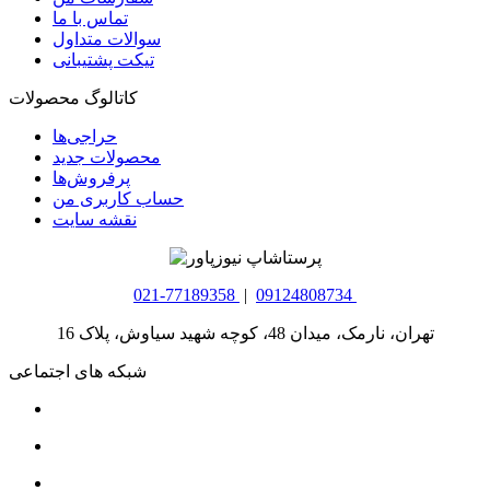
تماس با ما
سوالات متداول
تیکت پشتیبانی
کاتالوگ محصولات
حراجی‌ها
محصولات جدید
پرفروش‌ها
حساب کاربری من
نقشه سایت
021-77189358
|
09124808734
تهران، نارمک، میدان 48، کوچه شهید سیاوش، پلاک 16
شبکه های اجتماعی