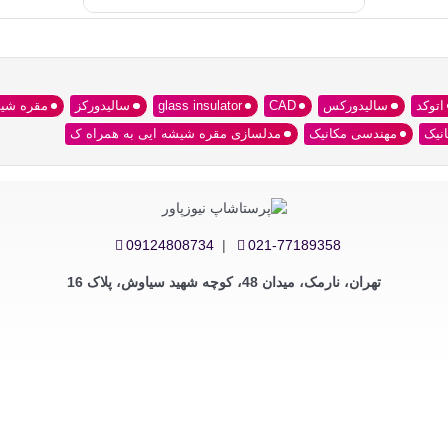
اتوکد
سالیدورکس
CAD
glass insulator
سالیدورکز
مقره شی
نیک
مهندسی مکانیک
مدلسازی مقره شیشه ایی به همراه ک
09124808734
|
021-77189358
تهران، نارمک، میدان 48، کوچه شهید سیاوش، پلاک 16