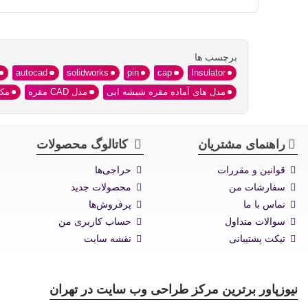
برچسب ها
autocad
solidworks
pin
cap
Insulator
مدل های آماده مقره شیشه ایی
مدل CAD مقره
مکا
راهنمای مشتریان
کاتالوگ محصولات
قوانین و مقررات
حراجی‌ها
سفارشات من
محصولات جدید
تماس با ما
پرفروش‌ها
سوالات متداول
حساب کاربری من
تیکت پشتیبانی
نقشه سایت
نیوزپاور برترین مرکز طراحی وب سایت در تهران