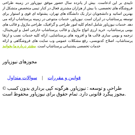
تاییدی بر این ادعاست. بیش از پانزده سال حضور موفق نیوزپاور در زمینه طراحی
فروشگاه های تخصصی، با بیش از هزاران مشتری فعال در کنار تیمی متخصص متشکل از
بهترین اساتید و دانشجویان تراز یک دانشگاه های تهران، پشتوانه ای قوی و استوار برای
توسعه پرستاشاپ در ایران است.
نیوزپاور، خدمات متنوعی در زمینه پرستاشاپ ارائه می
دهد. خدمات نیوزپاور شامل انجام کلیه امور طراحی و گرافیک، طراحی ماژول و قالب های
بومی پرستاشاپ، خرید ارزی انواع ماژول و قالب پرستاشاپ خارجی اصل و اوریجینال،
ترجمه و بومی سازی قالب ها و افزونه های پرستاشاپی، ارائه کلیه خدمات نصب و ارتقا
پرستاشاپ، اصلاح کدنویسی، رفع مشکلات عمومی وب سایت های فروشگاهی و ارائه
خدمات تخصصی پشتیبانی پرستاشاپ است.
بیشتر درباره ما بخوانید
مجوزهای نیوزپاور
قوانین و مقررات
|
سوالات متداول
© طراحی و توسعه : نیوزپاور. هرگونه کپی برداری بدون کسب
مجوز پیگرد قانونی دارد. تمام حقوق برای نیوزپاور محفوظ است.