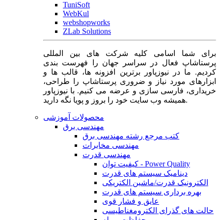
TuniSoft
WebKul
webshopworks
ZLab Solutions
برای شما اسامی کلیه شرکت های بین المللی
پرستاشاپ فعال در سراسر جهان را فهرست بندی
کردیم. ما در نیوزپاور برترین افزونه ها، قالب ها و
ابزارهای مورد نیاز و ضروری پرستاشاپ را طراحی،
خریداری، فارسی سازی و عرضه می کنیم. با نیوزپاور
همیشه وب سایت خود را بروز و پویا نگه دارید.
محصولات آموزشی
مهندسی برق
کتب مرجع رشته مهندسی برق
مهندسی مخابرات
مهندسی قدرت
کیفیت توان - Power Quality
دینامیک سیستم های قدرت
الکترونیک قدرت/ماشین الکتریکی
بهره برداری سیستم های قدرت
عایق و فشار قوی
حالت های گذرای الکترومغناطیسی
حفاظت و رله