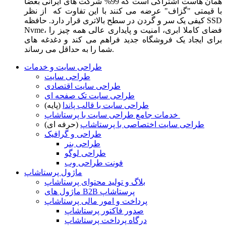
همان هاست اشتراکی است که 99% شرکت های ایرانی بعضا
با قیمتی "گزاف" عرضه می کنند با این تفاوت که از نظر
کیفی یک سر و گردن در سطح بالاتری قرار دارد. حافظه SSD
Nvme، فضای کاملا ابری، امنیت و پایداری عالی همه چیز را
برای ایجاد یک فروشگاه جدید فراهم می کند و دغدغه های
شما را به حداقل می رساند.
طراحی سایت و خدمات
طراحی سایت
طراحی سایت اقتصادی
طراحی سایت تک صفحه ای
طراحی سایت با قالب پاندا
(پایه)
خدمات جامع طراحی سایت با پرستاشاپ
طراحی سایت اختصاصی با پرستاشاپ
(حرفه ای)
طراحی و گرافیک
طراحی بنر
طراحی لوگو
فونت طراحی وب
ماژول پرستاشاپ
بلاگ و تولید محتوای پرستاشاپ
ماژول های B2B پرستاشاپ
پرداخت و امور مالی پرستاشاپ
صدور فاکتور پرستاشاپ
درگاه پرداخت پرستاشاپ