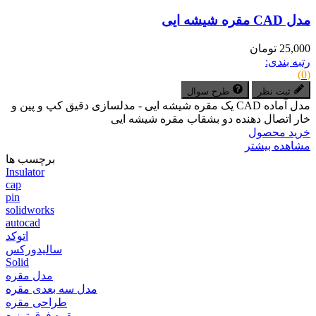
مدل CAD مقره شیشه ایی
25,000 تومان
رتبه بندی:
(0)
ثبت نظر
طرح سوال
مدل آماده CAD یک مقره شیشه ایی - مدلسازی دقیق کپ و پین و
خار اتصال دهنده دو بشقاب مقره شیشه ایی
خرید محصول
مشاهده بیشتر
برچسب ها
Insulator
cap
pin
solidworks
autocad
اتوکد
سالیدورکس
Solid
مدل مقره
مدل سه بعدی مقره
طراحی مقره
مقره فوق توزیع