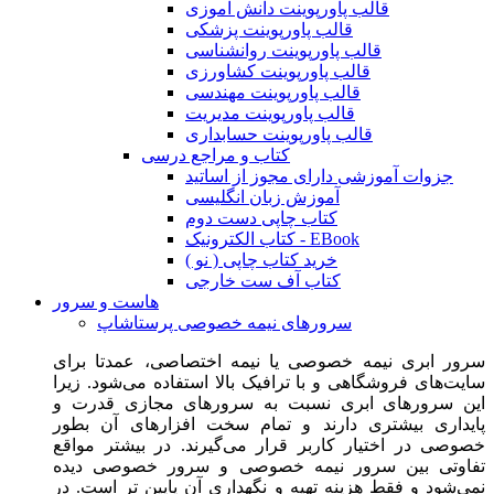
قالب پاورپوینت دانش آموزی
قالب پاورپوینت پزشکی
قالب پاورپوینت روانشناسی
قالب پاورپوینت کشاورزی
قالب پاورپوینت مهندسی
قالب پاورپوینت مدیریت
قالب پاورپوینت حسابداری
کتاب و مراجع درسی
جزوات آموزشی دارای مجوز از اساتید
آموزش زبان انگلیسی
کتاب چاپی دست دوم
کتاب الکترونیک - EBook
خرید کتاب چاپی ( نو )
کتاب آف ست خارجی
هاست و سرور
سرورهای نیمه خصوصی پرستاشاپ
سرور ابری نیمه خصوصی یا نیمه اختصاصی، عمدتا برای
سایت‌های فروشگاهی و با ترافیک بالا استفاده می‌شود. زیرا
این سرورهای ابری نسبت به سرورهای مجازی قدرت و
پایداری بیشتری دارند و تمام سخت افزارهای آن بطور
خصوصی در اختیار کاربر قرار می‌گیرند. در بیشتر مواقع
تفاوتی بین سرور نیمه خصوصی و سرور خصوصی دیده
نمی‌شود و فقط هزینه تهیه و نگهداری آن پایین تر است. در