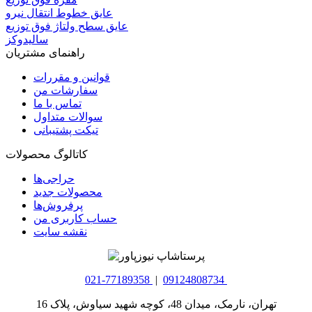
عایق خطوط انتقال نیرو
عایق سطح ولتاژ فوق توزیع
سالیدوکز
راهنمای مشتریان
قوانین و مقررات
سفارشات من
تماس با ما
سوالات متداول
تیکت پشتیبانی
کاتالوگ محصولات
حراجی‌ها
محصولات جدید
پرفروش‌ها
حساب کاربری من
نقشه سایت
021-77189358
|
09124808734
تهران، نارمک، میدان 48، کوچه شهید سیاوش، پلاک 16