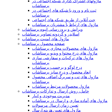
ماژولهای اشتراک‌ گذاری شبکه اجتماعی در
پرستاشاپ
ثبت نام و ورود با شبکه های اجتماعی در
پرستاشاپ
چت آنلاین از طریق شبکه های اجتماعی
ماژول های ارتباط با مشتریان پرستاشاپ
ویرایش و بروزرسانی انبوه پرستاشاپ
اسلایدر و گردونه تصاویر پرستاشاپ
ماژول های امنیت پرستاشاپ
صفحه محصول پرستاشاپ
ماژول های محصولات مجازی پرستاشاپ
ماژول های درج محتوا و ویدیو پرستاشاپ
ماژول های ترکیبات و سفارشی سازی
پرستاشاپ
درج لوگو و برچسب پرستاشاپ
ابعاد محصول و درج سایز پرستاشاپ
ماژول های تب و سربرگ اضافی محصول
پرستاشاپ
ماژول محصولات مرتبط پرستاشاپ
حامل، روش ارسال و تدارکات پرستاشاپ
مدیریت موجودی و انبار
ماژول های آماده سازی و ارسال در پرستاشاپ
تعیین زمان ارسال مرسولات
ماژول های تعیین هزینه ارسال