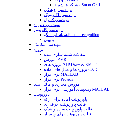
شبکه هوشمند - Smart Grid
مهندسی پزشکی
مهندسی الکترونیک
مهندسی کنترل
مهندسی عمران
مهندسی کامپیوتر
شناسایی الگو-Pattern recognition
پایتون
مهندسی مکانیک
پروژه
مقالات شبیه سازی شده
آموزش AVR
پروژه های ATP Draw & EMTP
پروژه ها و مدل های آماده CAD
نرم افزار MATLAB
نرم افزار Proteus
آموزش مجازی و مالتی مدیا
ویدیوهای آموزشی نرم افزار MATLAB
پاورپوینت
پاورپوینت آماده برای ارائه
قالب پاورپوینت حرفه ای
قالب پاورپوینت ساده و شیک
قالب پاورپوینت برای سمینار