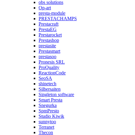
obs solutions
Op-art
presta-module
PRESTACHAMPS
Prestacraft
PrestaEG
Prestarocket
Prestashop
prestasite
Prestasmart
prestasoo
Pronesis SRL
ProQuality
ReactionCode
SeoSA
shinetech
Silbersaiten
Singleton software
Smart Presta
Snegurka
SpmPresto
Studio Kiwik
sunnytoo
Terranet
Thecon