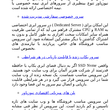
نیوزپاور تنوع بینظیری از سرورهای ابری نیمه خصوصی یا
نیمه اختصاصی ارائه شده است.
سرور خصوصی سفارشی مدیریت شده
در سرور ابری اختصاصی ( Dedicated Server ) این امکان برای
مشترک فراهم می آید که از تمامی ظرفیت CPU و RAM به
همراه سایر امکانات سخت افزاری به طور کامل و بدون به
اشتراک گذاشتن با دیگر مشترکین استفاده شود. این سرویس
مناسب فروشگاه های خاص، پربازدید با نیازمندی های
بخصوص است.
سرور بکاپ زنده با قابلیت بازیابی در هر شرایطی
اگر به دنبال فضای ابری بکاپ با حافظه SSD Nvme واقعی
قدرتمند از شرکت هتزنر آلمان برای وب سایت خود هستید.
این سرویس مناسب شماست. یک نسخه زنده از وب سایت
شما در این سرویس قرار می گیرد و در هر شرایطی قابلیت
بازیابی و اتصال نیم سرور به این فضا وجود دارد.
پلن های میزبانی اقتصادی نیوزپاور
این سرویس مناسب فروشگاه ها و وب سایت های تازه
تاسیس و کم بازدید است. این سرویس از نظر فنی مشابه