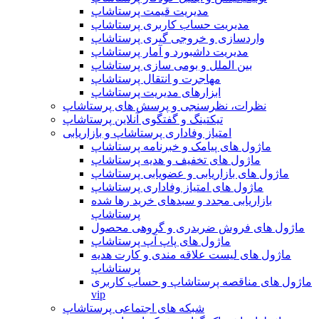
مدیریت قیمت پرستاشاپ
مدیریت حساب کاربری پرستاشاپ
واردسازی و خروجی گیری پرستاشاپ
مدیریت داشبورد و آمار پرستاشاپ
بین الملل و بومی سازی پرستاشاپ
مهاجرت و انتقال پرستاشاپ
ابزارهای مدیریت پرستاشاپ
نظرات، نظرسنجی و پرسش های پرستاشاپ
تیکتینگ و گفتگوی آنلاین پرستاشاپ
امتیاز وفاداری پرستاشاپ و بازاریابی
ماژول های پیامک و خبرنامه پرستاشاپ
ماژول های تخفیف و هدیه پرستاشاپ
ماژول های بازاریابی و عضویابی پرستاشاپ
ماژول های امتیاز وفاداری پرستاشاپ
بازاریابی مجدد و سبدهای خرید رها شده
پرستاشاپ
ماژول های فروش ضربدری و گروهی محصول
ماژول های پاپ آپ پرستاشاپ
ماژول های لیست علاقه مندی و کارت هدیه
پرستاشاپ
ماژول های مناقصه پرستاشاپ و حساب کاربری
vip
شبکه های اجتماعی پرستاشاپ