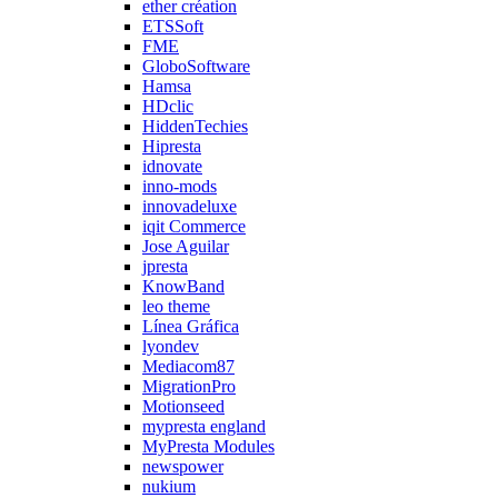
ether création
ETSSoft
FME
GloboSoftware
Hamsa
HDclic
HiddenTechies
Hipresta
idnovate
inno-mods
innovadeluxe
iqit Commerce
Jose Aguilar
jpresta
KnowBand
leo theme
Línea Gráfica
lyondev
Mediacom87
MigrationPro
Motionseed
mypresta england
MyPresta Modules
newspower
nukium