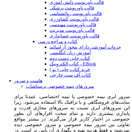
قالب پاورپوینت دانش آموزی
قالب پاورپوینت پزشکی
قالب پاورپوینت روانشناسی
قالب پاورپوینت کشاورزی
قالب پاورپوینت مهندسی
قالب پاورپوینت مدیریت
قالب پاورپوینت حسابداری
کتاب و مراجع درسی
جزوات آموزشی دارای مجوز از اساتید
آموزش زبان انگلیسی
کتاب چاپی دست دوم
کتاب الکترونیک - EBook
خرید کتاب چاپی ( نو )
کتاب آف ست خارجی
هاست و سرور
سرورهای نیمه خصوصی پرستاشاپ
سرور ابری نیمه خصوصی یا نیمه اختصاصی، عمدتا برای
سایت‌های فروشگاهی و با ترافیک بالا استفاده می‌شود. زیرا
این سرورهای ابری نسبت به سرورهای مجازی قدرت و
پایداری بیشتری دارند و تمام سخت افزارهای آن بطور
خصوصی در اختیار کاربر قرار می‌گیرند. در بیشتر مواقع
تفاوتی بین سرور نیمه خصوصی و سرور خصوصی دیده
نمی‌شود و فقط هزینه تهیه و نگهداری آن پایین تر است. در