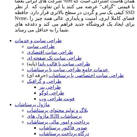
همان هاست اشتراکی است که 99% شرکت های ایرانی بعضا
با قیمتی "گزاف" عرضه می کنند با این تفاوت که از نظر
کیفی یک سر و گردن در سطح بالاتری قرار دارد. حافظه SSD
Nvme، فضای کاملا ابری، امنیت و پایداری عالی همه چیز را
برای ایجاد یک فروشگاه جدید فراهم می کند و دغدغه های
شما را به حداقل می رساند.
طراحی سایت و خدمات
طراحی سایت
طراحی سایت اقتصادی
طراحی سایت تک صفحه ای
طراحی سایت با قالب پاندا
(پایه)
خدمات جامع طراحی سایت با پرستاشاپ
طراحی سایت اختصاصی با پرستاشاپ
(حرفه ای)
طراحی و گرافیک
طراحی بنر
طراحی لوگو
فونت طراحی وب
ماژول پرستاشاپ
بلاگ و تولید محتوای پرستاشاپ
ماژول های B2B پرستاشاپ
پرداخت و امور مالی پرستاشاپ
صدور فاکتور پرستاشاپ
درگاه پرداخت پرستاشاپ