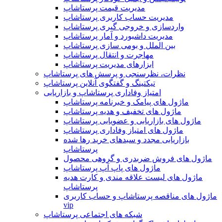
مدیریت قیمت پرستاشاپ
مدیریت حساب کاربری پرستاشاپ
واردسازی و خروجی گیری پرستاشاپ
مدیریت داشبورد و آمار پرستاشاپ
بین الملل و بومی سازی پرستاشاپ
مهاجرت و انتقال پرستاشاپ
ابزارهای مدیریت پرستاشاپ
نظرات، نظرسنجی و پرسش های پرستاشاپ
تیکتینگ و گفتگوی آنلاین پرستاشاپ
امتیاز وفاداری پرستاشاپ و بازاریابی
ماژول های پیامک و خبرنامه پرستاشاپ
ماژول های تخفیف و هدیه پرستاشاپ
ماژول های بازاریابی و عضویابی پرستاشاپ
ماژول های امتیاز وفاداری پرستاشاپ
بازاریابی مجدد و سبدهای خرید رها شده
پرستاشاپ
ماژول های فروش ضربدری و گروهی محصول
ماژول های پاپ آپ پرستاشاپ
ماژول های لیست علاقه مندی و کارت هدیه
پرستاشاپ
ماژول های مناقصه پرستاشاپ و حساب کاربری
vip
شبکه های اجتماعی پرستاشاپ