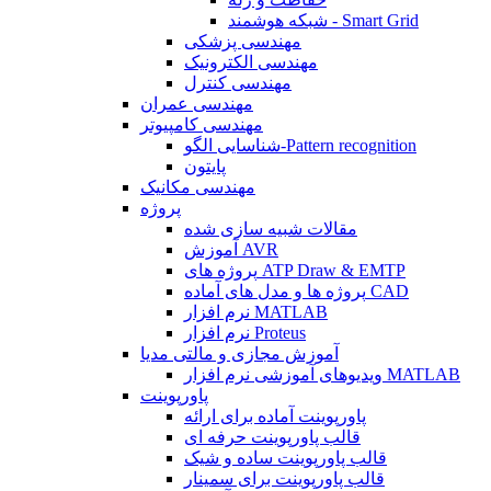
شبکه هوشمند - Smart Grid
مهندسی پزشکی
مهندسی الکترونیک
مهندسی کنترل
مهندسی عمران
مهندسی کامپیوتر
شناسایی الگو-Pattern recognition
پایتون
مهندسی مکانیک
پروژه
مقالات شبیه سازی شده
آموزش AVR
پروژه های ATP Draw & EMTP
پروژه ها و مدل های آماده CAD
نرم افزار MATLAB
نرم افزار Proteus
آموزش مجازی و مالتی مدیا
ویدیوهای آموزشی نرم افزار MATLAB
پاورپوینت
پاورپوینت آماده برای ارائه
قالب پاورپوینت حرفه ای
قالب پاورپوینت ساده و شیک
قالب پاورپوینت برای سمینار