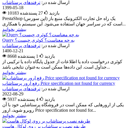
ارسال شده در:
ترفندهای پرستاشاپ
1399-05-18
10183 بازدید
27
پسندشده
PrestaShop یک راه حل تجارت الکترونیک منبع باز (اپن سورس)
است که در سراسر جهان استفاده می‌­شود. این سیستم با همکاری...
بیشتر بخوانید
Query به چه معناست؟ کوئری چیست؟
ارسال شده در:
ترفندهای پرستاشاپ
1400-12-21
8668 بازدید
1
پسندشده
کوئری درخواست داده یا اطلاعات از جدول پایگاه داده یا ترکیبی از
جداول است. این داده‌ها ممکن است به‌عنوان نتایجی باشد...
بیشتر بخوانید
رفع ارور پرستاشاپ Price specification not found for currency
ارسال شده در:
ترفندهای پرستاشاپ
2022-08-29
5937 بازدید
4
پسندشده
یکی از ارورهایی که ممکن است در فروشگاه پرستاشاپی خود با آن
روبرو شوید، ارور Price specification not found for...
بیشتر بخوانید
طریقه نصب پرستاشاپ بر روی لوکال هاست