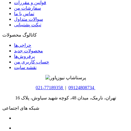
قوانین و مقررات
سفارشات من
تماس با ما
سوالات متداول
تیکت پشتیبانی
کاتالوگ محصولات
حراجی‌ها
محصولات جدید
پرفروش‌ها
حساب کاربری من
نقشه سایت
021-77189358
|
09124808734
تهران، نارمک، میدان 48، کوچه شهید سیاوش، پلاک 16
شبکه های اجتماعی