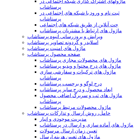
ماژولهای اشتراک‌ گذاری شبکه اجتماعی در
پرستاشاپ
ثبت نام و ورود با شبکه های اجتماعی در
پرستاشاپ
چت آنلاین از طریق شبکه های اجتماعی
ماژول های ارتباط با مشتریان پرستاشاپ
ویرایش و بروزرسانی انبوه پرستاشاپ
اسلایدر و گردونه تصاویر پرستاشاپ
ماژول های امنیت پرستاشاپ
صفحه محصول پرستاشاپ
ماژول های محصولات مجازی پرستاشاپ
ماژول های درج محتوا و ویدیو پرستاشاپ
ماژول های ترکیبات و سفارشی سازی
پرستاشاپ
درج لوگو و برچسب پرستاشاپ
ابعاد محصول و درج سایز پرستاشاپ
ماژول های تب و سربرگ اضافی محصول
پرستاشاپ
ماژول محصولات مرتبط پرستاشاپ
حامل، روش ارسال و تدارکات پرستاشاپ
مدیریت موجودی و انبار
ماژول های آماده سازی و ارسال در پرستاشاپ
تعیین زمان ارسال مرسولات
ماژول های تعیین هزینه ارسال