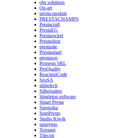
obs solutions
Op-art
presta-module
PRESTACHAMPS
Prestacraft
PrestaEG
Prestarocket
Prestashop
prestasite
Prestasmart
prestasoo
Pronesis SRL
ProQuality
ReactionCode
SeoSA
shinetech
Silbersaiten
Singleton software
Smart Presta
Snegurka
SpmPresto
Studio Kiwik
sunnytoo
Terranet
Thecon