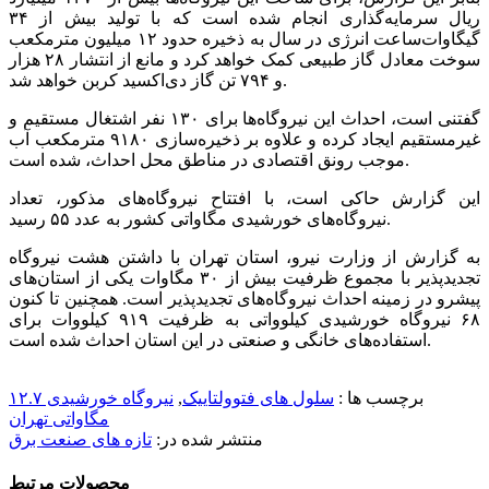
ریال سرمایه‌گذاری انجام شده است که با تولید بیش از ۳۴
گیگاوات‌ساعت انرژی در سال به ذخیره حدود ۱۲ میلیون مترمکعب
سوخت معادل گاز طبیعی کمک خواهد کرد و مانع از انتشار ۲۸ هزار
و ۷۹۴ تن گاز دی‌اکسید کربن خواهد شد.
گفتنی است، احداث این نیروگاه‌ها برای ۱۳۰ نفر اشتغال مستقیم و
غیرمستقیم ایجاد کرده و علاوه بر ذخیره‌سازی ۹۱۸۰ مترمکعب آب
موجب رونق اقتصادی در مناطق محل احداث، شده است.
این گزارش حاکی است، با افتتاح نیروگاه‌های مذکور، تعداد
نیروگاه‌های خورشیدی مگاواتی کشور به عدد ۵۵ رسید.
به گزارش از وزارت نیرو، استان تهران با داشتن هشت نیروگاه
تجدیدپذیر با مجموع ظرفیت بیش از ۳۰ مگاوات یکی از استان‌های
پیشرو در زمینه احداث نیروگاه‌های تجدیدپذیر است. همچنین تا کنون
۶۸ نیروگاه خورشیدی کیلوواتی به ظرفیت ۹۱۹ کیلووات برای
استفاده‌های خانگی و صنعتی در این استان احداث شده است.
برچسب ها :
سلول های فتوولتاییک
,
نیروگاه خورشیدی ۱۲.۷
مگاواتی تهران
منتشر شده در:
تازه های صنعت برق
محصولات مرتبط