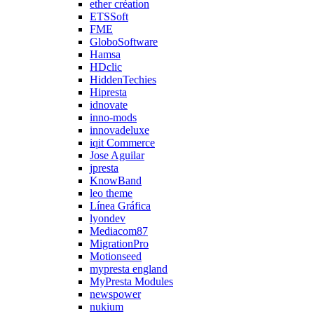
ether création
ETSSoft
FME
GloboSoftware
Hamsa
HDclic
HiddenTechies
Hipresta
idnovate
inno-mods
innovadeluxe
iqit Commerce
Jose Aguilar
jpresta
KnowBand
leo theme
Línea Gráfica
lyondev
Mediacom87
MigrationPro
Motionseed
mypresta england
MyPresta Modules
newspower
nukium