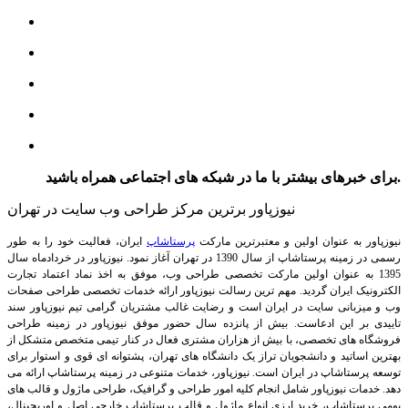
برای خبرهای بیشتر با ما در شبکه های اجتماعی همراه باشید.
نیوزپاور برترین مرکز طراحی وب سایت در تهران
نیوزپاور به عنوان اولین و معتبرترین مارکت
پرستاشاپ
ایران، فعالیت خود را به طور
رسمی در زمینه پرستاشاپ از سال 1390 در تهران آغاز نمود. نیوزپاور در خردادماه سال
1395 به عنوان اولین مارکت تخصصی طراحی وب، موفق به اخذ نماد اعتماد تجارت
الکترونیک ایران گردید. مهم ترین رسالت نیوزپاور ارائه خدمات تخصصی طراحی صفحات
وب و میزبانی سایت در ایران است و رضایت غالب مشتریان گرامی تیم نیوزپاور سند
تاییدی بر این ادعاست. بیش از پانزده سال حضور موفق نیوزپاور در زمینه طراحی
فروشگاه های تخصصی، با بیش از هزاران مشتری فعال در کنار تیمی متخصص متشکل از
بهترین اساتید و دانشجویان تراز یک دانشگاه های تهران، پشتوانه ای قوی و استوار برای
توسعه پرستاشاپ در ایران است.
نیوزپاور، خدمات متنوعی در زمینه پرستاشاپ ارائه می
دهد. خدمات نیوزپاور شامل انجام کلیه امور طراحی و گرافیک، طراحی ماژول و قالب های
بومی پرستاشاپ، خرید ارزی انواع ماژول و قالب پرستاشاپ خارجی اصل و اوریجینال،