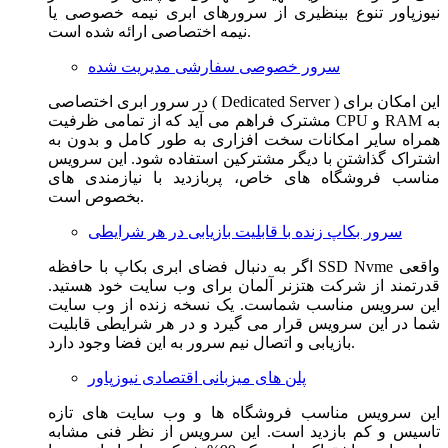
نیوزپاور تنوع بینظیری از سرورهای ابری نیمه خصوصی یا
نیمه اختصاصی ارائه شده است.
سرور خصوصی سفارشی مدیریت شده
در سرور ابری اختصاصی ( Dedicated Server ) این امکان برای
مشترک فراهم می آید که از تمامی ظرفیت CPU و RAM به
همراه سایر امکانات سخت افزاری به طور کامل و بدون به
اشتراک گذاشتن با دیگر مشترکین استفاده شود. این سرویس
مناسب فروشگاه های خاص، پربازدید با نیازمندی های
بخصوص است.
سرور بکاپ زنده با قابلیت بازیابی در هر شرایطی
اگر به دنبال فضای ابری بکاپ با حافظه SSD Nvme واقعی
قدرتمند از شرکت هتزنر آلمان برای وب سایت خود هستید.
این سرویس مناسب شماست. یک نسخه زنده از وب سایت
شما در این سرویس قرار می گیرد و در هر شرایطی قابلیت
بازیابی و اتصال نیم سرور به این فضا وجود دارد.
پلن های میزبانی اقتصادی نیوزپاور
این سرویس مناسب فروشگاه ها و وب سایت های تازه
تاسیس و کم بازدید است. این سرویس از نظر فنی مشابه