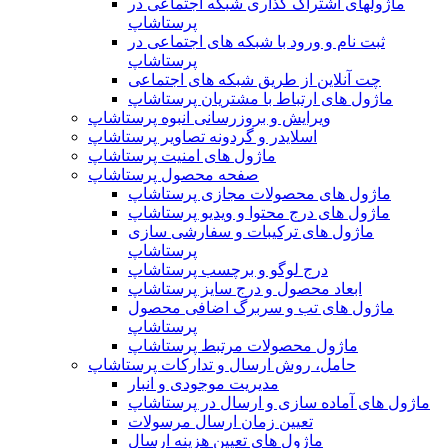
ماژولهای اشتراک‌ گذاری شبکه اجتماعی در
پرستاشاپ
ثبت نام و ورود با شبکه های اجتماعی در
پرستاشاپ
چت آنلاین از طریق شبکه های اجتماعی
ماژول های ارتباط با مشتریان پرستاشاپ
ویرایش و بروزرسانی انبوه پرستاشاپ
اسلایدر و گردونه تصاویر پرستاشاپ
ماژول های امنیت پرستاشاپ
صفحه محصول پرستاشاپ
ماژول های محصولات مجازی پرستاشاپ
ماژول های درج محتوا و ویدیو پرستاشاپ
ماژول های ترکیبات و سفارشی سازی
پرستاشاپ
درج لوگو و برچسب پرستاشاپ
ابعاد محصول و درج سایز پرستاشاپ
ماژول های تب و سربرگ اضافی محصول
پرستاشاپ
ماژول محصولات مرتبط پرستاشاپ
حامل، روش ارسال و تدارکات پرستاشاپ
مدیریت موجودی و انبار
ماژول های آماده سازی و ارسال در پرستاشاپ
تعیین زمان ارسال مرسولات
ماژول های تعیین هزینه ارسال