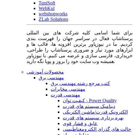
TuniSoft
WebKul
webshopworks
ZLab Solutions
برای شما اسامی کلیه شرکت های بین المللی
پرستاشاپ فعال در سراسر جهان را فهرست بندی
کردیم. ما در نیوزپاور برترین افزونه ها، قالب ها و
ابزارهای مورد نیاز و ضروری پرستاشاپ را طراحی،
خریداری، فارسی سازی و عرضه می کنیم. با نیوزپاور
همیشه وب سایت خود را بروز و پویا نگه دارید.
محصولات آموزشی
مهندسی برق
کتب مرجع رشته مهندسی برق
مهندسی مخابرات
مهندسی قدرت
کیفیت توان - Power Quality
دینامیک سیستم های قدرت
الکترونیک قدرت/ماشین الکتریکی
بهره برداری سیستم های قدرت
عایق و فشار قوی
حالت های گذرای الکترومغناطیسی
حفاظت و رله