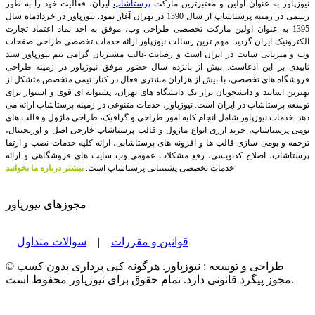
نیوزپاور به عنوان اولین و معتبرترین مارکت
پرستاشاپ
ایران، فعالیت خود را به طور
رسمی در زمینه پرستاشاپ از سال 1390 در تهران آغاز نمود. نیوزپاور در خردادماه سال
1395 به عنوان اولین مارکت تخصصی طراحی وب، موفق به اخذ نماد اعتماد تجارت
الکترونیک ایران گردید. مهم ترین رسالت نیوزپاور ارائه خدمات تخصصی طراحی صفحات
وب و میزبانی سایت در ایران است و رضایت غالب مشتریان گرامی تیم نیوزپاور سند
تاییدی بر این ادعاست. بیش از پانزده سال حضور موفق نیوزپاور در زمینه طراحی
فروشگاه های تخصصی، با بیش از هزاران مشتری فعال در کنار تیمی متخصص متشکل از
بهترین اساتید و دانشجویان تراز یک دانشگاه های تهران، پشتوانه ای قوی و استوار برای
توسعه پرستاشاپ در ایران است.
نیوزپاور، خدمات متنوعی در زمینه پرستاشاپ ارائه می
دهد. خدمات نیوزپاور شامل انجام کلیه امور طراحی و گرافیک، طراحی ماژول و قالب های
بومی پرستاشاپ، خرید ارزی انواع ماژول و قالب پرستاشاپ خارجی اصل و اوریجینال،
ترجمه و بومی سازی قالب ها و افزونه های پرستاشاپی، ارائه کلیه خدمات نصب و ارتقا
پرستاشاپ، اصلاح کدنویسی، رفع مشکلات عمومی وب سایت های فروشگاهی و ارائه
خدمات تخصصی پشتیبانی پرستاشاپ است.
بیشتر درباره ما بخوانید
مجوزهای نیوزپاور
قوانین و مقررات
|
سوالات متداول
© طراحی و توسعه : نیوزپاور. هرگونه کپی برداری بدون کسب
مجوز پیگرد قانونی دارد. تمام حقوق برای نیوزپاور محفوظ است.