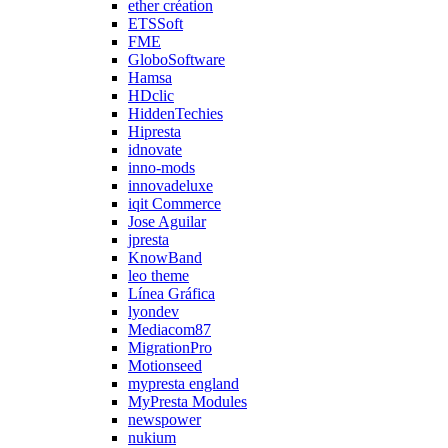
ether création
ETSSoft
FME
GloboSoftware
Hamsa
HDclic
HiddenTechies
Hipresta
idnovate
inno-mods
innovadeluxe
iqit Commerce
Jose Aguilar
jpresta
KnowBand
leo theme
Línea Gráfica
lyondev
Mediacom87
MigrationPro
Motionseed
mypresta england
MyPresta Modules
newspower
nukium