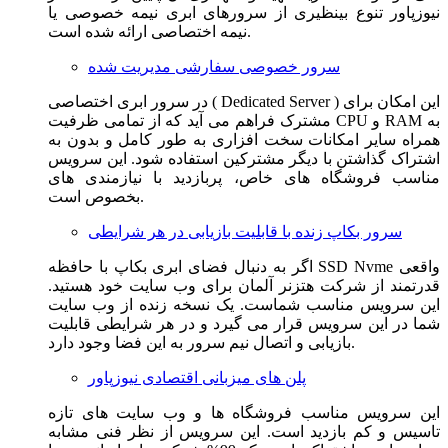
نیوزپاور تنوع بینظیری از سرورهای ابری نیمه خصوصی یا
نیمه اختصاصی ارائه شده است.
سرور خصوصی سفارشی مدیریت شده
در سرور ابری اختصاصی ( Dedicated Server ) این امکان برای
مشترک فراهم می آید که از تمامی ظرفیت CPU و RAM به
همراه سایر امکانات سخت افزاری به طور کامل و بدون به
اشتراک گذاشتن با دیگر مشترکین استفاده شود. این سرویس
مناسب فروشگاه های خاص، پربازدید با نیازمندی های
بخصوص است.
سرور بکاپ زنده با قابلیت بازیابی در هر شرایطی
اگر به دنبال فضای ابری بکاپ با حافظه SSD Nvme واقعی
قدرتمند از شرکت هتزنر آلمان برای وب سایت خود هستید.
این سرویس مناسب شماست. یک نسخه زنده از وب سایت
شما در این سرویس قرار می گیرد و در هر شرایطی قابلیت
بازیابی و اتصال نیم سرور به این فضا وجود دارد.
پلن های میزبانی اقتصادی نیوزپاور
این سرویس مناسب فروشگاه ها و وب سایت های تازه
تاسیس و کم بازدید است. این سرویس از نظر فنی مشابه