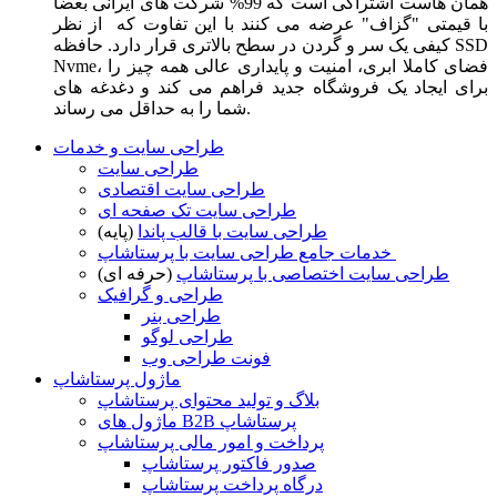
همان هاست اشتراکی است که 99% شرکت های ایرانی بعضا
با قیمتی "گزاف" عرضه می کنند با این تفاوت که از نظر
کیفی یک سر و گردن در سطح بالاتری قرار دارد. حافظه SSD
Nvme، فضای کاملا ابری، امنیت و پایداری عالی همه چیز را
برای ایجاد یک فروشگاه جدید فراهم می کند و دغدغه های
شما را به حداقل می رساند.
طراحی سایت و خدمات
طراحی سایت
طراحی سایت اقتصادی
طراحی سایت تک صفحه ای
طراحی سایت با قالب پاندا
(پایه)
خدمات جامع طراحی سایت با پرستاشاپ
طراحی سایت اختصاصی با پرستاشاپ
(حرفه ای)
طراحی و گرافیک
طراحی بنر
طراحی لوگو
فونت طراحی وب
ماژول پرستاشاپ
بلاگ و تولید محتوای پرستاشاپ
ماژول های B2B پرستاشاپ
پرداخت و امور مالی پرستاشاپ
صدور فاکتور پرستاشاپ
درگاه پرداخت پرستاشاپ