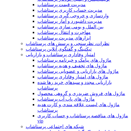
مدیریت قیمت پرستاشاپ
مدیریت حساب کاربری پرستاشاپ
واردسازی و خروجی گیری پرستاشاپ
مدیریت داشبورد و آمار پرستاشاپ
بین الملل و بومی سازی پرستاشاپ
مهاجرت و انتقال پرستاشاپ
ابزارهای مدیریت پرستاشاپ
نظرات، نظرسنجی و پرسش های پرستاشاپ
تیکتینگ و گفتگوی آنلاین پرستاشاپ
امتیاز وفاداری پرستاشاپ و بازاریابی
ماژول های پیامک و خبرنامه پرستاشاپ
ماژول های تخفیف و هدیه پرستاشاپ
ماژول های بازاریابی و عضویابی پرستاشاپ
ماژول های امتیاز وفاداری پرستاشاپ
بازاریابی مجدد و سبدهای خرید رها شده
پرستاشاپ
ماژول های فروش ضربدری و گروهی محصول
ماژول های پاپ آپ پرستاشاپ
ماژول های لیست علاقه مندی و کارت هدیه
پرستاشاپ
ماژول های مناقصه پرستاشاپ و حساب کاربری
vip
شبکه های اجتماعی پرستاشاپ