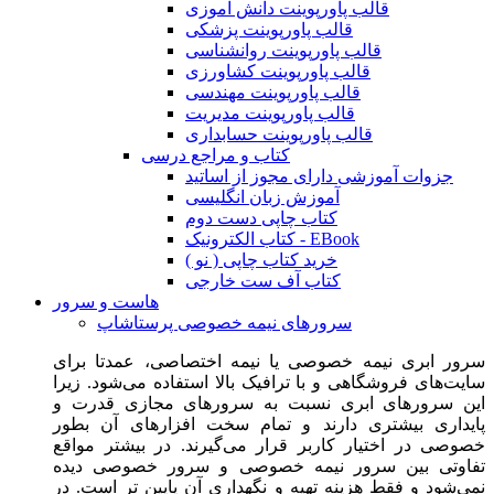
قالب پاورپوینت دانش آموزی
قالب پاورپوینت پزشکی
قالب پاورپوینت روانشناسی
قالب پاورپوینت کشاورزی
قالب پاورپوینت مهندسی
قالب پاورپوینت مدیریت
قالب پاورپوینت حسابداری
کتاب و مراجع درسی
جزوات آموزشی دارای مجوز از اساتید
آموزش زبان انگلیسی
کتاب چاپی دست دوم
کتاب الکترونیک - EBook
خرید کتاب چاپی ( نو )
کتاب آف ست خارجی
هاست و سرور
سرورهای نیمه خصوصی پرستاشاپ
سرور ابری نیمه خصوصی یا نیمه اختصاصی، عمدتا برای
سایت‌های فروشگاهی و با ترافیک بالا استفاده می‌شود. زیرا
این سرورهای ابری نسبت به سرورهای مجازی قدرت و
پایداری بیشتری دارند و تمام سخت افزارهای آن بطور
خصوصی در اختیار کاربر قرار می‌گیرند. در بیشتر مواقع
تفاوتی بین سرور نیمه خصوصی و سرور خصوصی دیده
نمی‌شود و فقط هزینه تهیه و نگهداری آن پایین تر است. در