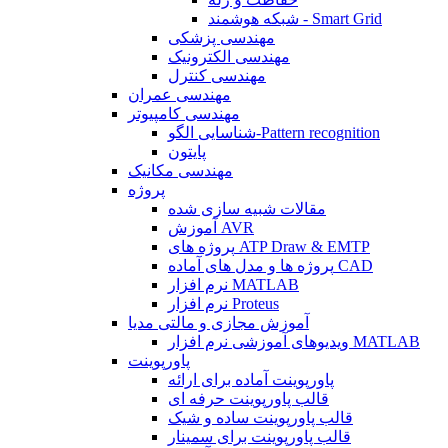
شبکه هوشمند - Smart Grid
مهندسی پزشکی
مهندسی الکترونیک
مهندسی کنترل
مهندسی عمران
مهندسی کامپیوتر
شناسایی الگو-Pattern recognition
پایتون
مهندسی مکانیک
پروژه
مقالات شبیه سازی شده
آموزش AVR
پروژه های ATP Draw & EMTP
پروژه ها و مدل های آماده CAD
نرم افزار MATLAB
نرم افزار Proteus
آموزش مجازی و مالتی مدیا
ویدیوهای آموزشی نرم افزار MATLAB
پاورپوینت
پاورپوینت آماده برای ارائه
قالب پاورپوینت حرفه ای
قالب پاورپوینت ساده و شیک
قالب پاورپوینت برای سمینار