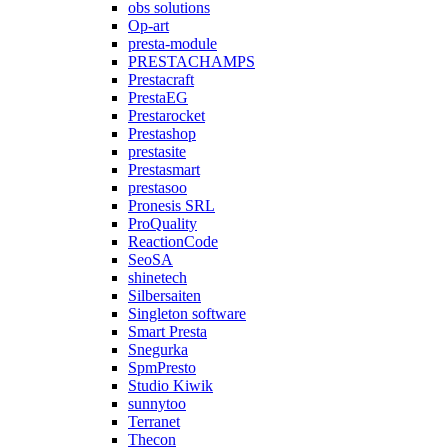
obs solutions
Op-art
presta-module
PRESTACHAMPS
Prestacraft
PrestaEG
Prestarocket
Prestashop
prestasite
Prestasmart
prestasoo
Pronesis SRL
ProQuality
ReactionCode
SeoSA
shinetech
Silbersaiten
Singleton software
Smart Presta
Snegurka
SpmPresto
Studio Kiwik
sunnytoo
Terranet
Thecon