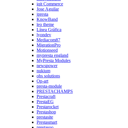
iqit Commerce
Jose Aguilar
jpresta
KnowBand
leo theme
Línea Gráfica
lyondev
Mediacom87
MigrationPro
Motionseed
mypresta england
MyPresta Modules
newspower
nukium
obs solutions
Op-art
presta-module
PRESTACHAMPS
Prestacraft
PrestaEG
Prestarocket
Prestashop
prestasite
Prestasmart
prestasoo