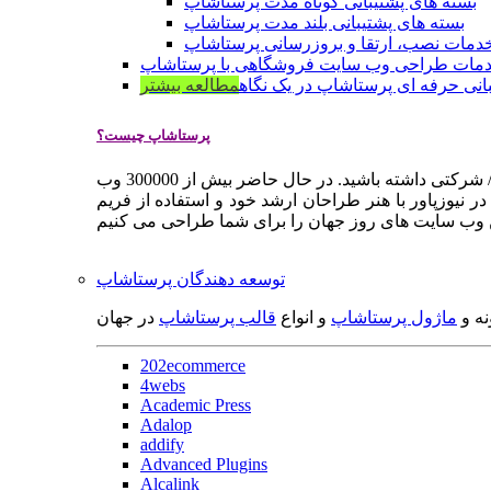
بسته های پشتیبانی کوتاه مدت پرستاشاپ
بسته های پشتیبانی بلند مدت پرستاشاپ
دمات نصب، ارتقا و بروزرسانی پرستاشاپ
مات طراحی وب سایت فروشگاهی با پرستاشاپ
انی حرفه ای پرستاشاپ در یک نگاه
مطالعه بیشتر
پرستاشاپ چیست؟
پرستاشاپ یک سیستم مدیریت وب سایت / فروشگاه آنلاین اپن سورس است که به شما کمک می کند به سرعت یک وب سایت فروشگاهی / شرکتی داشته باشید. در حال حاضر بیش از 300000 وب
 نیوزپاور با هنر طراحان ارشد خود و استفاده از فریم
توسعه دهندگان پرستاشاپ
نه و
ماژول پرستاشاپ
و انواع
قالب پرستاشاپ
در جهان
202ecommerce
4webs
Academic Press
Adalop
addify
Advanced Plugins
Alcalink