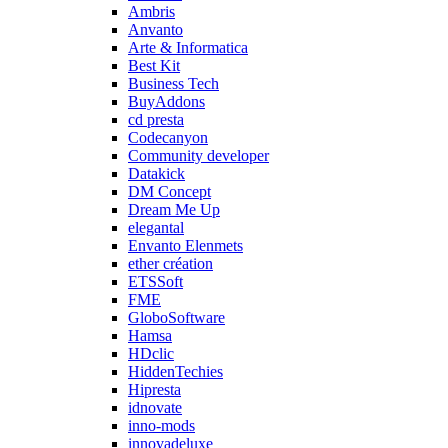
Ambris
Anvanto
Arte & Informatica
Best Kit
Business Tech
BuyAddons
cd presta
Codecanyon
Community developer
Datakick
DM Concept
Dream Me Up
elegantal
Envanto Elenmets
ether création
ETSSoft
FME
GloboSoftware
Hamsa
HDclic
HiddenTechies
Hipresta
idnovate
inno-mods
innovadeluxe