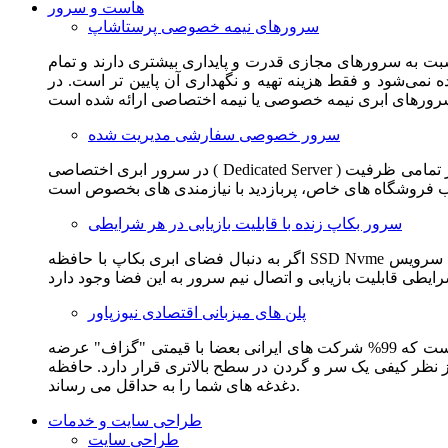
هاست و سرور
سرورهای نیمه خصوصی پرستاشاپ
سبت به سرورهای مجازی قدرت و پایداری بیشتری دارند و تمام
می‌شود و فقط هزینه تهیه و نگهداری آن پایین تر است. در
سرور خصوصی سفارشی مدیریت شده
در سرور ابری اختصاصی ( Dedicated Server ) این امکان برای مشترک فراهم می آید که از تمامی ظرفیت CPU و RAM به همراه سایر امکانات سخت افزاری به طور کامل و بدون به اشتراک گذاشتن با
سرور بکاپ زنده با قابلیت بازیابی در هر شرایطی
اگر به دنبال فضای ابری بکاپ با حافظه SSD Nvme واقعی قدرتمند از شرکت هتزنر آلمان برای وب سایت خود هستید. این سرویس مناسب شماست. یک نسخه زنده از وب سایت شما در این سرویس
پلن های میزبانی اقتصادی نیوزپاور
این سرویس مناسب فروشگاه ها و وب سایت های تازه تاسیس و کم بازدید است. این سرویس از نظر فنی مشابه همان هاست اشتراکی است که 99% شرکت های ایرانی بعضا با قیمتی "گزاف" عرضه
 بالاتری قرار دارد. حافظه SSD Nvme، فضای کاملا ابری، امنیت و پایداری عالی همه چیز را برای ایجاد یک فروشگاه جدید فراهم می کند و
دغدغه های شما را به حداقل می رساند.
طراحی سایت و خدمات
طراحی سایت