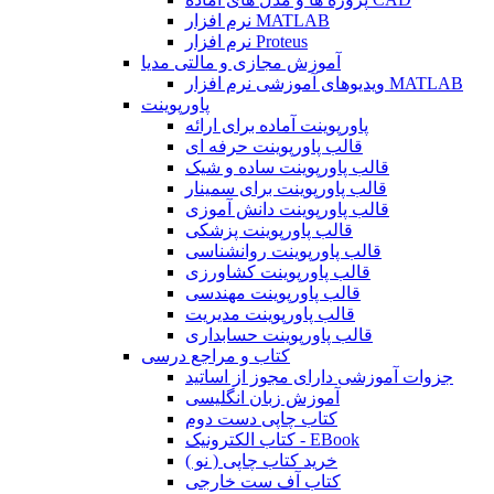
نرم افزار MATLAB
نرم افزار Proteus
آموزش مجازی و مالتی مدیا
ویدیوهای آموزشی نرم افزار MATLAB
پاورپوینت
پاورپوینت آماده برای ارائه
قالب پاورپوینت حرفه ای
قالب پاورپوینت ساده و شیک
قالب پاورپوینت برای سمینار
قالب پاورپوینت دانش آموزی
قالب پاورپوینت پزشکی
قالب پاورپوینت روانشناسی
قالب پاورپوینت کشاورزی
قالب پاورپوینت مهندسی
قالب پاورپوینت مدیریت
قالب پاورپوینت حسابداری
کتاب و مراجع درسی
جزوات آموزشی دارای مجوز از اساتید
آموزش زبان انگلیسی
کتاب چاپی دست دوم
کتاب الکترونیک - EBook
خرید کتاب چاپی ( نو )
کتاب آف ست خارجی