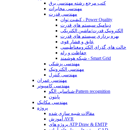
کتب مرجع رشته مهندسی برق
مهندسی مخابرات
مهندسی قدرت
کیفیت توان - Power Quality
دینامیک سیستم های قدرت
الکترونیک قدرت/ماشین الکتریکی
بهره برداری سیستم های قدرت
عایق و فشار قوی
حالت های گذرای الکترومغناطیسی
حفاظت و رله
شبکه هوشمند - Smart Grid
مهندسی پزشکی
مهندسی الکترونیک
مهندسی کنترل
مهندسی عمران
مهندسی کامپیوتر
شناسایی الگو-Pattern recognition
پایتون
مهندسی مکانیک
پروژه
مقالات شبیه سازی شده
آموزش AVR
پروژه های ATP Draw & EMTP
پروژه ها و مدل های آماده CAD