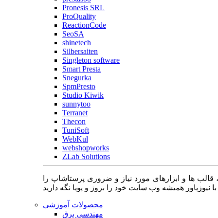
Pronesis SRL
ProQuality
ReactionCode
SeoSA
shinetech
Silbersaiten
Singleton software
Smart Presta
Snegurka
SpmPresto
Studio Kiwik
sunnytoo
Terranet
Thecon
TuniSoft
WebKul
webshopworks
ZLab Solutions
 قالب ها و ابزارهای مورد نیاز و ضروری پرستاشاپ را
محصولات آموزشی
مهندسی برق