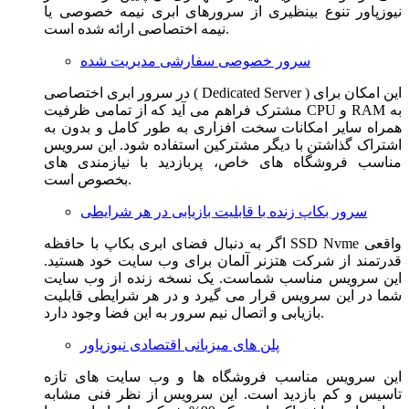
نیوزپاور تنوع بینظیری از سرورهای ابری نیمه خصوصی یا
نیمه اختصاصی ارائه شده است.
سرور خصوصی سفارشی مدیریت شده
در سرور ابری اختصاصی ( Dedicated Server ) این امکان برای
مشترک فراهم می آید که از تمامی ظرفیت CPU و RAM به
همراه سایر امکانات سخت افزاری به طور کامل و بدون به
اشتراک گذاشتن با دیگر مشترکین استفاده شود. این سرویس
مناسب فروشگاه های خاص، پربازدید با نیازمندی های
بخصوص است.
سرور بکاپ زنده با قابلیت بازیابی در هر شرایطی
اگر به دنبال فضای ابری بکاپ با حافظه SSD Nvme واقعی
قدرتمند از شرکت هتزنر آلمان برای وب سایت خود هستید.
این سرویس مناسب شماست. یک نسخه زنده از وب سایت
شما در این سرویس قرار می گیرد و در هر شرایطی قابلیت
بازیابی و اتصال نیم سرور به این فضا وجود دارد.
پلن های میزبانی اقتصادی نیوزپاور
این سرویس مناسب فروشگاه ها و وب سایت های تازه
تاسیس و کم بازدید است. این سرویس از نظر فنی مشابه