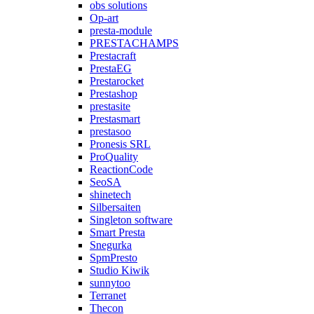
obs solutions
Op-art
presta-module
PRESTACHAMPS
Prestacraft
PrestaEG
Prestarocket
Prestashop
prestasite
Prestasmart
prestasoo
Pronesis SRL
ProQuality
ReactionCode
SeoSA
shinetech
Silbersaiten
Singleton software
Smart Presta
Snegurka
SpmPresto
Studio Kiwik
sunnytoo
Terranet
Thecon