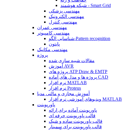
شبکه هوشمند - Smart Grid
مهندسی پزشکی
مهندسی الکترونیک
مهندسی کنترل
مهندسی عمران
مهندسی کامپیوتر
شناسایی الگو-Pattern recognition
پایتون
مهندسی مکانیک
پروژه
مقالات شبیه سازی شده
آموزش AVR
پروژه های ATP Draw & EMTP
پروژه ها و مدل های آماده CAD
نرم افزار MATLAB
نرم افزار Proteus
آموزش مجازی و مالتی مدیا
ویدیوهای آموزشی نرم افزار MATLAB
پاورپوینت
پاورپوینت آماده برای ارائه
قالب پاورپوینت حرفه ای
قالب پاورپوینت ساده و شیک
قالب پاورپوینت برای سمینار