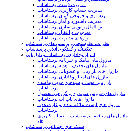
مدیریت قیمت پرستاشاپ
مدیریت حساب کاربری پرستاشاپ
واردسازی و خروجی گیری پرستاشاپ
مدیریت داشبورد و آمار پرستاشاپ
بین الملل و بومی سازی پرستاشاپ
مهاجرت و انتقال پرستاشاپ
ابزارهای مدیریت پرستاشاپ
نظرات، نظرسنجی و پرسش های پرستاشاپ
تیکتینگ و گفتگوی آنلاین پرستاشاپ
امتیاز وفاداری پرستاشاپ و بازاریابی
ماژول های پیامک و خبرنامه پرستاشاپ
ماژول های تخفیف و هدیه پرستاشاپ
ماژول های بازاریابی و عضویابی پرستاشاپ
ماژول های امتیاز وفاداری پرستاشاپ
بازاریابی مجدد و سبدهای خرید رها شده
پرستاشاپ
ماژول های فروش ضربدری و گروهی محصول
ماژول های پاپ آپ پرستاشاپ
ماژول های لیست علاقه مندی و کارت هدیه
پرستاشاپ
ماژول های مناقصه پرستاشاپ و حساب کاربری
vip
شبکه های اجتماعی پرستاشاپ