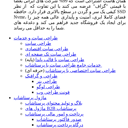
همان هاست اشتراکی است که 99% شرکت های ایرانی بعضا
با قیمتی "گزاف" عرضه می کنند با این تفاوت که از نظر
کیفی یک سر و گردن در سطح بالاتری قرار دارد. حافظه SSD
Nvme، فضای کاملا ابری، امنیت و پایداری عالی همه چیز را
برای ایجاد یک فروشگاه جدید فراهم می کند و دغدغه های
شما را به حداقل می رساند.
طراحی سایت و خدمات
طراحی سایت
طراحی سایت اقتصادی
طراحی سایت تک صفحه ای
طراحی سایت با قالب پاندا
(پایه)
خدمات جامع طراحی سایت با پرستاشاپ
طراحی سایت اختصاصی با پرستاشاپ
(حرفه ای)
طراحی و گرافیک
طراحی بنر
طراحی لوگو
فونت طراحی وب
ماژول پرستاشاپ
بلاگ و تولید محتوای پرستاشاپ
ماژول های B2B پرستاشاپ
پرداخت و امور مالی پرستاشاپ
صدور فاکتور پرستاشاپ
درگاه پرداخت پرستاشاپ