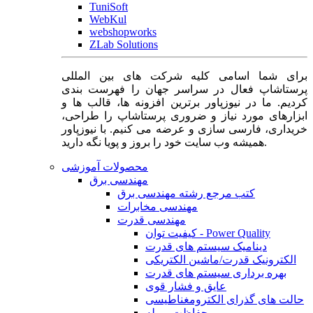
TuniSoft
WebKul
webshopworks
ZLab Solutions
برای شما اسامی کلیه شرکت های بین المللی
پرستاشاپ فعال در سراسر جهان را فهرست بندی
کردیم. ما در نیوزپاور برترین افزونه ها، قالب ها و
ابزارهای مورد نیاز و ضروری پرستاشاپ را طراحی،
خریداری، فارسی سازی و عرضه می کنیم. با نیوزپاور
همیشه وب سایت خود را بروز و پویا نگه دارید.
محصولات آموزشی
مهندسی برق
کتب مرجع رشته مهندسی برق
مهندسی مخابرات
مهندسی قدرت
کیفیت توان - Power Quality
دینامیک سیستم های قدرت
الکترونیک قدرت/ماشین الکتریکی
بهره برداری سیستم های قدرت
عایق و فشار قوی
حالت های گذرای الکترومغناطیسی
حفاظت و رله