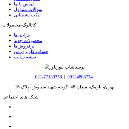
تماس با ما
سوالات متداول
تیکت پشتیبانی
کاتالوگ محصولات
حراجی‌ها
محصولات جدید
پرفروش‌ها
حساب کاربری من
نقشه سایت
021-77189358
|
09124808734
تهران، نارمک، میدان 48، کوچه شهید سیاوش، پلاک 16
شبکه های اجتماعی