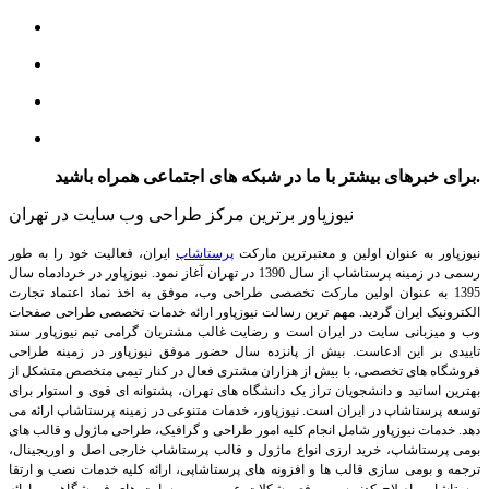
برای خبرهای بیشتر با ما در شبکه های اجتماعی همراه باشید.
نیوزپاور برترین مرکز طراحی وب سایت در تهران
نیوزپاور به عنوان اولین و معتبرترین مارکت
پرستاشاپ
ایران، فعالیت خود را به طور
رسمی در زمینه پرستاشاپ از سال 1390 در تهران آغاز نمود. نیوزپاور در خردادماه سال
1395 به عنوان اولین مارکت تخصصی طراحی وب، موفق به اخذ نماد اعتماد تجارت
الکترونیک ایران گردید. مهم ترین رسالت نیوزپاور ارائه خدمات تخصصی طراحی صفحات
وب و میزبانی سایت در ایران است و رضایت غالب مشتریان گرامی تیم نیوزپاور سند
تاییدی بر این ادعاست. بیش از پانزده سال حضور موفق نیوزپاور در زمینه طراحی
فروشگاه های تخصصی، با بیش از هزاران مشتری فعال در کنار تیمی متخصص متشکل از
بهترین اساتید و دانشجویان تراز یک دانشگاه های تهران، پشتوانه ای قوی و استوار برای
توسعه پرستاشاپ در ایران است.
نیوزپاور، خدمات متنوعی در زمینه پرستاشاپ ارائه می
دهد. خدمات نیوزپاور شامل انجام کلیه امور طراحی و گرافیک، طراحی ماژول و قالب های
بومی پرستاشاپ، خرید ارزی انواع ماژول و قالب پرستاشاپ خارجی اصل و اوریجینال،
ترجمه و بومی سازی قالب ها و افزونه های پرستاشاپی، ارائه کلیه خدمات نصب و ارتقا
پرستاشاپ، اصلاح کدنویسی، رفع مشکلات عمومی وب سایت های فروشگاهی و ارائه