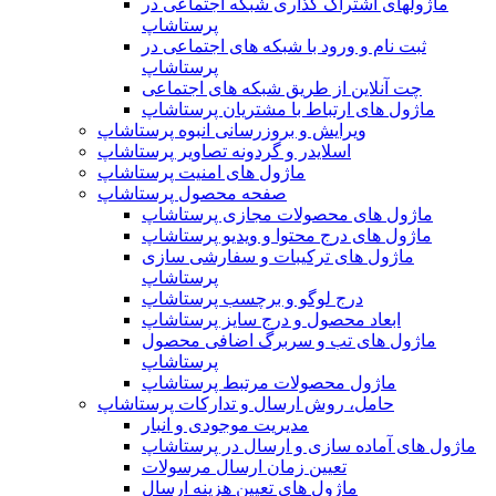
ماژولهای اشتراک‌ گذاری شبکه اجتماعی در
پرستاشاپ
ثبت نام و ورود با شبکه های اجتماعی در
پرستاشاپ
چت آنلاین از طریق شبکه های اجتماعی
ماژول های ارتباط با مشتریان پرستاشاپ
ویرایش و بروزرسانی انبوه پرستاشاپ
اسلایدر و گردونه تصاویر پرستاشاپ
ماژول های امنیت پرستاشاپ
صفحه محصول پرستاشاپ
ماژول های محصولات مجازی پرستاشاپ
ماژول های درج محتوا و ویدیو پرستاشاپ
ماژول های ترکیبات و سفارشی سازی
پرستاشاپ
درج لوگو و برچسب پرستاشاپ
ابعاد محصول و درج سایز پرستاشاپ
ماژول های تب و سربرگ اضافی محصول
پرستاشاپ
ماژول محصولات مرتبط پرستاشاپ
حامل، روش ارسال و تدارکات پرستاشاپ
مدیریت موجودی و انبار
ماژول های آماده سازی و ارسال در پرستاشاپ
تعیین زمان ارسال مرسولات
ماژول های تعیین هزینه ارسال