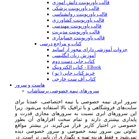
قالب پاورپوینت دانش آموزی
قالب پاورپوینت پزشکی
قالب پاورپوینت روانشناسی
قالب پاورپوینت کشاورزی
قالب پاورپوینت مهندسی
قالب پاورپوینت مدیریت
قالب پاورپوینت حسابداری
کتاب و مراجع درسی
جزوات آموزشی دارای مجوز از اساتید
آموزش زبان انگلیسی
کتاب چاپی دست دوم
کتاب الکترونیک - EBook
خرید کتاب چاپی ( نو )
کتاب آف ست خارجی
هاست و سرور
سرورهای نیمه خصوصی پرستاشاپ
سرور ابری نیمه خصوصی یا نیمه اختصاصی، عمدتا برای
سایت‌های فروشگاهی و با ترافیک بالا استفاده می‌شود. زیرا
این سرورهای ابری نسبت به سرورهای مجازی قدرت و
پایداری بیشتری دارند و تمام سخت افزارهای آن بطور
خصوصی در اختیار کاربر قرار می‌گیرند. در بیشتر مواقع
تفاوتی بین سرور نیمه خصوصی و سرور خصوصی دیده
نمی‌شود و فقط هزینه تهیه و نگهداری آن پایین تر است. در