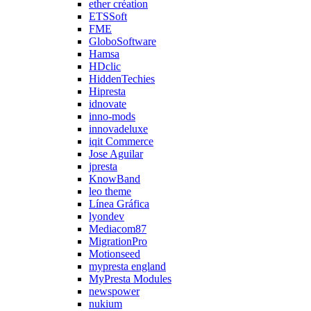
ether création
ETSSoft
FME
GloboSoftware
Hamsa
HDclic
HiddenTechies
Hipresta
idnovate
inno-mods
innovadeluxe
iqit Commerce
Jose Aguilar
jpresta
KnowBand
leo theme
Línea Gráfica
lyondev
Mediacom87
MigrationPro
Motionseed
mypresta england
MyPresta Modules
newspower
nukium