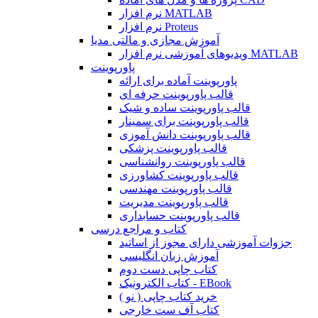
نرم افزار MATLAB
نرم افزار Proteus
آموزش مجازی و مالتی مدیا
ویدیوهای آموزشی نرم افزار MATLAB
پاورپوینت
پاورپوینت آماده برای ارائه
قالب پاورپوینت حرفه ای
قالب پاورپوینت ساده و شیک
قالب پاورپوینت برای سمینار
قالب پاورپوینت دانش آموزی
قالب پاورپوینت پزشکی
قالب پاورپوینت روانشناسی
قالب پاورپوینت کشاورزی
قالب پاورپوینت مهندسی
قالب پاورپوینت مدیریت
قالب پاورپوینت حسابداری
کتاب و مراجع درسی
جزوات آموزشی دارای مجوز از اساتید
آموزش زبان انگلیسی
کتاب چاپی دست دوم
کتاب الکترونیک - EBook
خرید کتاب چاپی ( نو )
کتاب آف ست خارجی