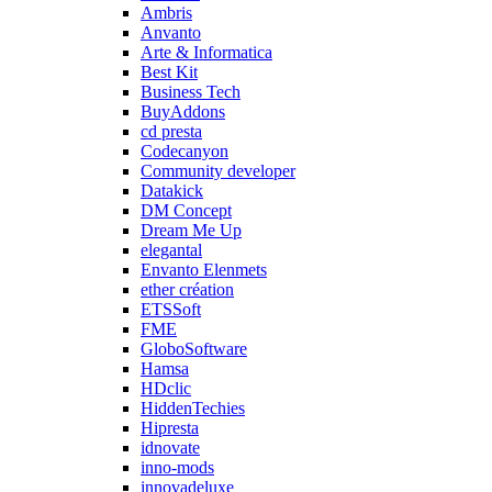
Ambris
Anvanto
Arte & Informatica
Best Kit
Business Tech
BuyAddons
cd presta
Codecanyon
Community developer
Datakick
DM Concept
Dream Me Up
elegantal
Envanto Elenmets
ether création
ETSSoft
FME
GloboSoftware
Hamsa
HDclic
HiddenTechies
Hipresta
idnovate
inno-mods
innovadeluxe