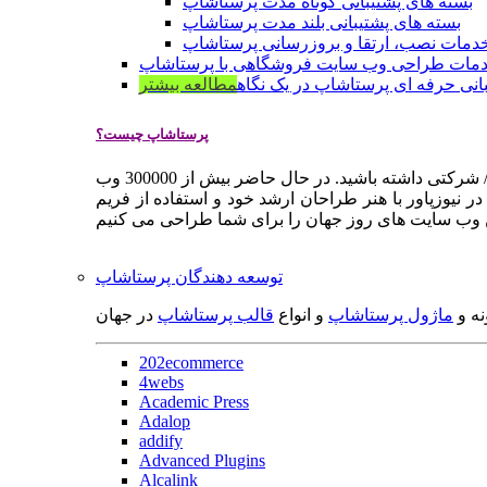
بسته های پشتیبانی کوتاه مدت پرستاشاپ
بسته های پشتیبانی بلند مدت پرستاشاپ
دمات نصب، ارتقا و بروزرسانی پرستاشاپ
مات طراحی وب سایت فروشگاهی با پرستاشاپ
انی حرفه ای پرستاشاپ در یک نگاه
مطالعه بیشتر
پرستاشاپ چیست؟
پرستاشاپ یک سیستم مدیریت وب سایت / فروشگاه آنلاین اپن سورس است که به شما کمک می کند به سرعت یک وب سایت فروشگاهی / شرکتی داشته باشید. در حال حاضر بیش از 300000 وب
 نیوزپاور با هنر طراحان ارشد خود و استفاده از فریم
توسعه دهندگان پرستاشاپ
نه و
ماژول پرستاشاپ
و انواع
قالب پرستاشاپ
در جهان
202ecommerce
4webs
Academic Press
Adalop
addify
Advanced Plugins
Alcalink