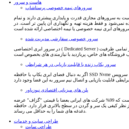
هاست و سرور
سرورهای نیمه خصوصی پرستاشاپ
سبت به سرورهای مجازی قدرت و پایداری بیشتری دارند و تمام
می‌شود و فقط هزینه تهیه و نگهداری آن پایین تر است. در
سرور خصوصی سفارشی مدیریت شده
در سرور ابری اختصاصی ( Dedicated Server ) این امکان برای مشترک فراهم می آید که از تمامی ظرفیت CPU و RAM به همراه سایر امکانات سخت افزاری به طور کامل و بدون به اشتراک گذاشتن با
سرور بکاپ زنده با قابلیت بازیابی در هر شرایطی
اگر به دنبال فضای ابری بکاپ با حافظه SSD Nvme واقعی قدرتمند از شرکت هتزنر آلمان برای وب سایت خود هستید. این سرویس مناسب شماست. یک نسخه زنده از وب سایت شما در این سرویس
پلن های میزبانی اقتصادی نیوزپاور
این سرویس مناسب فروشگاه ها و وب سایت های تازه تاسیس و کم بازدید است. این سرویس از نظر فنی مشابه همان هاست اشتراکی است که 99% شرکت های ایرانی بعضا با قیمتی "گزاف" عرضه
 بالاتری قرار دارد. حافظه SSD Nvme، فضای کاملا ابری، امنیت و پایداری عالی همه چیز را برای ایجاد یک فروشگاه جدید فراهم می کند و
دغدغه های شما را به حداقل می رساند.
طراحی سایت و خدمات
طراحی سایت