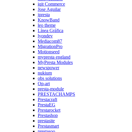
iqit Commerce
Jose Aguilar
jpresta
KnowBand
leo theme
Línea Gráfica
lyondev
Mediacom87
MigrationPro
Motionseed
mypresta england
MyPresta Modules
newspower
nukium
obs solutions
Op-art
presta-module
PRESTACHAMPS
Prestacraft
PrestaEG
Prestarocket
Prestashop
prestasite
Prestasmart
prestasoo