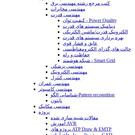
کتب مرجع رشته مهندسی برق
مهندسی مخابرات
مهندسی قدرت
کیفیت توان - Power Quality
دینامیک سیستم های قدرت
الکترونیک قدرت/ماشین الکتریکی
بهره برداری سیستم های قدرت
عایق و فشار قوی
حالت های گذرای الکترومغناطیسی
حفاظت و رله
شبکه هوشمند - Smart Grid
مهندسی پزشکی
مهندسی الکترونیک
مهندسی کنترل
مهندسی عمران
مهندسی کامپیوتر
شناسایی الگو-Pattern recognition
پایتون
مهندسی مکانیک
پروژه
مقالات شبیه سازی شده
آموزش AVR
پروژه های ATP Draw & EMTP
پروژه ها و مدل های آماده CAD