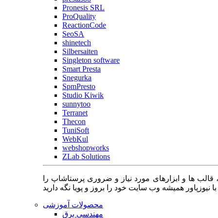
Pronesis SRL
ProQuality
ReactionCode
SeoSA
shinetech
Silbersaiten
Singleton software
Smart Presta
Snegurka
SpmPresto
Studio Kiwik
sunnytoo
Terranet
Thecon
TuniSoft
WebKul
webshopworks
ZLab Solutions
 قالب ها و ابزارهای مورد نیاز و ضروری پرستاشاپ را
محصولات آموزشی
مهندسی برق