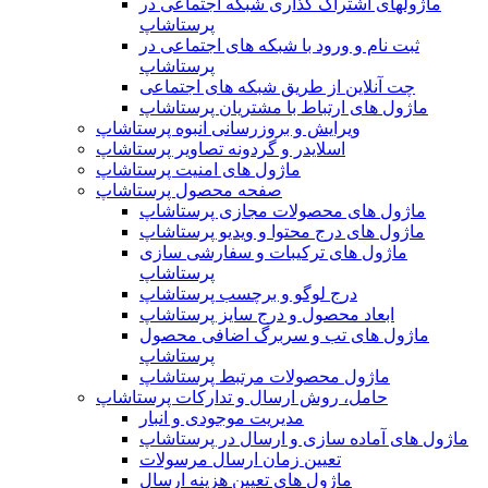
ماژولهای اشتراک‌ گذاری شبکه اجتماعی در
پرستاشاپ
ثبت نام و ورود با شبکه های اجتماعی در
پرستاشاپ
چت آنلاین از طریق شبکه های اجتماعی
ماژول های ارتباط با مشتریان پرستاشاپ
ویرایش و بروزرسانی انبوه پرستاشاپ
اسلایدر و گردونه تصاویر پرستاشاپ
ماژول های امنیت پرستاشاپ
صفحه محصول پرستاشاپ
ماژول های محصولات مجازی پرستاشاپ
ماژول های درج محتوا و ویدیو پرستاشاپ
ماژول های ترکیبات و سفارشی سازی
پرستاشاپ
درج لوگو و برچسب پرستاشاپ
ابعاد محصول و درج سایز پرستاشاپ
ماژول های تب و سربرگ اضافی محصول
پرستاشاپ
ماژول محصولات مرتبط پرستاشاپ
حامل، روش ارسال و تدارکات پرستاشاپ
مدیریت موجودی و انبار
ماژول های آماده سازی و ارسال در پرستاشاپ
تعیین زمان ارسال مرسولات
ماژول های تعیین هزینه ارسال