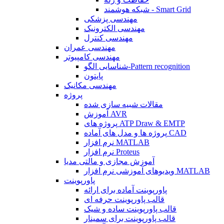
شبکه هوشمند - Smart Grid
مهندسی پزشکی
مهندسی الکترونیک
مهندسی کنترل
مهندسی عمران
مهندسی کامپیوتر
شناسایی الگو-Pattern recognition
پایتون
مهندسی مکانیک
پروژه
مقالات شبیه سازی شده
آموزش AVR
پروژه های ATP Draw & EMTP
پروژه ها و مدل های آماده CAD
نرم افزار MATLAB
نرم افزار Proteus
آموزش مجازی و مالتی مدیا
ویدیوهای آموزشی نرم افزار MATLAB
پاورپوینت
پاورپوینت آماده برای ارائه
قالب پاورپوینت حرفه ای
قالب پاورپوینت ساده و شیک
قالب پاورپوینت برای سمینار