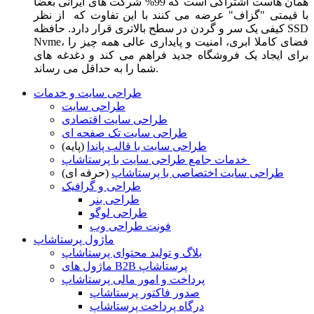
همان هاست اشتراکی است که 99% شرکت های ایرانی بعضا
با قیمتی "گزاف" عرضه می کنند با این تفاوت که از نظر
کیفی یک سر و گردن در سطح بالاتری قرار دارد. حافظه SSD
Nvme، فضای کاملا ابری، امنیت و پایداری عالی همه چیز را
برای ایجاد یک فروشگاه جدید فراهم می کند و دغدغه های
شما را به حداقل می رساند.
طراحی سایت و خدمات
طراحی سایت
طراحی سایت اقتصادی
طراحی سایت تک صفحه ای
طراحی سایت با قالب پاندا
(پایه)
خدمات جامع طراحی سایت با پرستاشاپ
طراحی سایت اختصاصی با پرستاشاپ
(حرفه ای)
طراحی و گرافیک
طراحی بنر
طراحی لوگو
فونت طراحی وب
ماژول پرستاشاپ
بلاگ و تولید محتوای پرستاشاپ
ماژول های B2B پرستاشاپ
پرداخت و امور مالی پرستاشاپ
صدور فاکتور پرستاشاپ
درگاه پرداخت پرستاشاپ