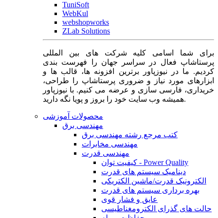
TuniSoft
WebKul
webshopworks
ZLab Solutions
برای شما اسامی کلیه شرکت های بین المللی
پرستاشاپ فعال در سراسر جهان را فهرست بندی
کردیم. ما در نیوزپاور برترین افزونه ها، قالب ها و
ابزارهای مورد نیاز و ضروری پرستاشاپ را طراحی،
خریداری، فارسی سازی و عرضه می کنیم. با نیوزپاور
همیشه وب سایت خود را بروز و پویا نگه دارید.
محصولات آموزشی
مهندسی برق
کتب مرجع رشته مهندسی برق
مهندسی مخابرات
مهندسی قدرت
کیفیت توان - Power Quality
دینامیک سیستم های قدرت
الکترونیک قدرت/ماشین الکتریکی
بهره برداری سیستم های قدرت
عایق و فشار قوی
حالت های گذرای الکترومغناطیسی
حفاظت و رله