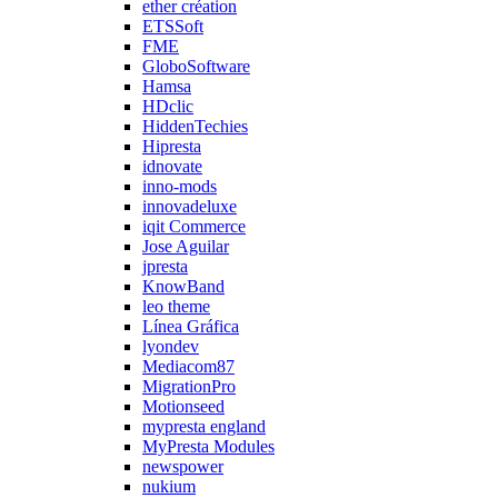
ether création
ETSSoft
FME
GloboSoftware
Hamsa
HDclic
HiddenTechies
Hipresta
idnovate
inno-mods
innovadeluxe
iqit Commerce
Jose Aguilar
jpresta
KnowBand
leo theme
Línea Gráfica
lyondev
Mediacom87
MigrationPro
Motionseed
mypresta england
MyPresta Modules
newspower
nukium