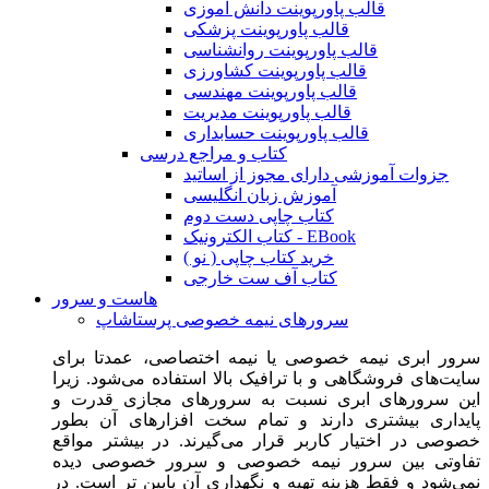
قالب پاورپوینت دانش آموزی
قالب پاورپوینت پزشکی
قالب پاورپوینت روانشناسی
قالب پاورپوینت کشاورزی
قالب پاورپوینت مهندسی
قالب پاورپوینت مدیریت
قالب پاورپوینت حسابداری
کتاب و مراجع درسی
جزوات آموزشی دارای مجوز از اساتید
آموزش زبان انگلیسی
کتاب چاپی دست دوم
کتاب الکترونیک - EBook
خرید کتاب چاپی ( نو )
کتاب آف ست خارجی
هاست و سرور
سرورهای نیمه خصوصی پرستاشاپ
سرور ابری نیمه خصوصی یا نیمه اختصاصی، عمدتا برای
سایت‌های فروشگاهی و با ترافیک بالا استفاده می‌شود. زیرا
این سرورهای ابری نسبت به سرورهای مجازی قدرت و
پایداری بیشتری دارند و تمام سخت افزارهای آن بطور
خصوصی در اختیار کاربر قرار می‌گیرند. در بیشتر مواقع
تفاوتی بین سرور نیمه خصوصی و سرور خصوصی دیده
نمی‌شود و فقط هزینه تهیه و نگهداری آن پایین تر است. در