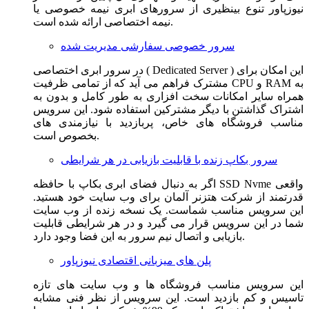
نیوزپاور تنوع بینظیری از سرورهای ابری نیمه خصوصی یا
نیمه اختصاصی ارائه شده است.
سرور خصوصی سفارشی مدیریت شده
در سرور ابری اختصاصی ( Dedicated Server ) این امکان برای
مشترک فراهم می آید که از تمامی ظرفیت CPU و RAM به
همراه سایر امکانات سخت افزاری به طور کامل و بدون به
اشتراک گذاشتن با دیگر مشترکین استفاده شود. این سرویس
مناسب فروشگاه های خاص، پربازدید با نیازمندی های
بخصوص است.
سرور بکاپ زنده با قابلیت بازیابی در هر شرایطی
اگر به دنبال فضای ابری بکاپ با حافظه SSD Nvme واقعی
قدرتمند از شرکت هتزنر آلمان برای وب سایت خود هستید.
این سرویس مناسب شماست. یک نسخه زنده از وب سایت
شما در این سرویس قرار می گیرد و در هر شرایطی قابلیت
بازیابی و اتصال نیم سرور به این فضا وجود دارد.
پلن های میزبانی اقتصادی نیوزپاور
این سرویس مناسب فروشگاه ها و وب سایت های تازه
تاسیس و کم بازدید است. این سرویس از نظر فنی مشابه