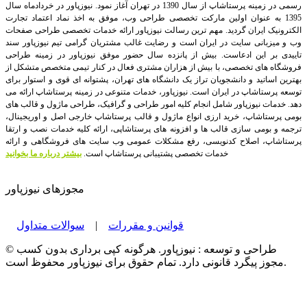
رسمی در زمینه پرستاشاپ از سال 1390 در تهران آغاز نمود. نیوزپاور در خردادماه سال
1395 به عنوان اولین مارکت تخصصی طراحی وب، موفق به اخذ نماد اعتماد تجارت
الکترونیک ایران گردید. مهم ترین رسالت نیوزپاور ارائه خدمات تخصصی طراحی صفحات
وب و میزبانی سایت در ایران است و رضایت غالب مشتریان گرامی تیم نیوزپاور سند
تاییدی بر این ادعاست. بیش از پانزده سال حضور موفق نیوزپاور در زمینه طراحی
فروشگاه های تخصصی، با بیش از هزاران مشتری فعال در کنار تیمی متخصص متشکل از
بهترین اساتید و دانشجویان تراز یک دانشگاه های تهران، پشتوانه ای قوی و استوار برای
توسعه پرستاشاپ در ایران است.
نیوزپاور، خدمات متنوعی در زمینه پرستاشاپ ارائه می
دهد. خدمات نیوزپاور شامل انجام کلیه امور طراحی و گرافیک، طراحی ماژول و قالب های
بومی پرستاشاپ، خرید ارزی انواع ماژول و قالب پرستاشاپ خارجی اصل و اوریجینال،
ترجمه و بومی سازی قالب ها و افزونه های پرستاشاپی، ارائه کلیه خدمات نصب و ارتقا
پرستاشاپ، اصلاح کدنویسی، رفع مشکلات عمومی وب سایت های فروشگاهی و ارائه
خدمات تخصصی پشتیبانی پرستاشاپ است.
بیشتر درباره ما بخوانید
مجوزهای نیوزپاور
قوانین و مقررات
|
سوالات متداول
© طراحی و توسعه : نیوزپاور. هرگونه کپی برداری بدون کسب
مجوز پیگرد قانونی دارد. تمام حقوق برای نیوزپاور محفوظ است.