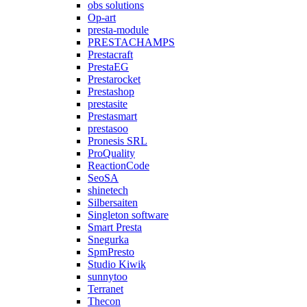
obs solutions
Op-art
presta-module
PRESTACHAMPS
Prestacraft
PrestaEG
Prestarocket
Prestashop
prestasite
Prestasmart
prestasoo
Pronesis SRL
ProQuality
ReactionCode
SeoSA
shinetech
Silbersaiten
Singleton software
Smart Presta
Snegurka
SpmPresto
Studio Kiwik
sunnytoo
Terranet
Thecon