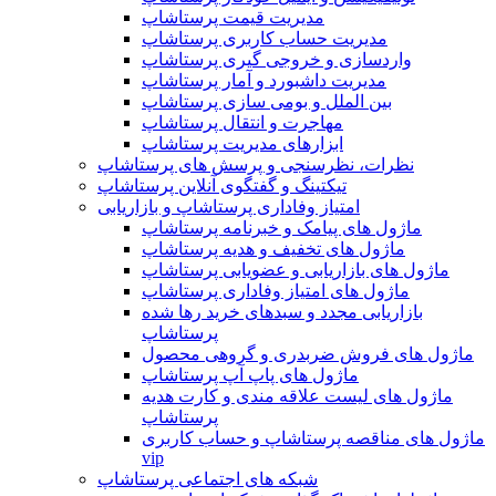
مدیریت قیمت پرستاشاپ
مدیریت حساب کاربری پرستاشاپ
واردسازی و خروجی گیری پرستاشاپ
مدیریت داشبورد و آمار پرستاشاپ
بین الملل و بومی سازی پرستاشاپ
مهاجرت و انتقال پرستاشاپ
ابزارهای مدیریت پرستاشاپ
نظرات، نظرسنجی و پرسش های پرستاشاپ
تیکتینگ و گفتگوی آنلاین پرستاشاپ
امتیاز وفاداری پرستاشاپ و بازاریابی
ماژول های پیامک و خبرنامه پرستاشاپ
ماژول های تخفیف و هدیه پرستاشاپ
ماژول های بازاریابی و عضویابی پرستاشاپ
ماژول های امتیاز وفاداری پرستاشاپ
بازاریابی مجدد و سبدهای خرید رها شده
پرستاشاپ
ماژول های فروش ضربدری و گروهی محصول
ماژول های پاپ آپ پرستاشاپ
ماژول های لیست علاقه مندی و کارت هدیه
پرستاشاپ
ماژول های مناقصه پرستاشاپ و حساب کاربری
vip
شبکه های اجتماعی پرستاشاپ