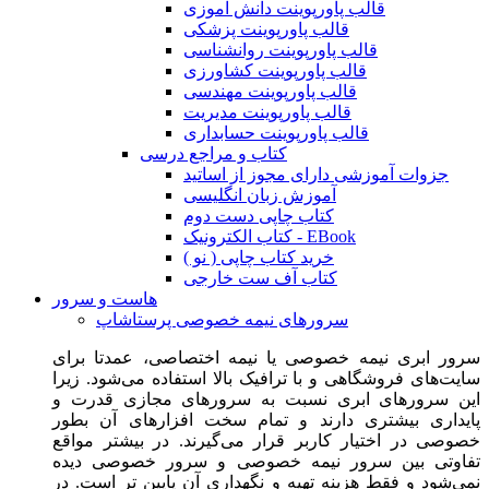
قالب پاورپوینت دانش آموزی
قالب پاورپوینت پزشکی
قالب پاورپوینت روانشناسی
قالب پاورپوینت کشاورزی
قالب پاورپوینت مهندسی
قالب پاورپوینت مدیریت
قالب پاورپوینت حسابداری
کتاب و مراجع درسی
جزوات آموزشی دارای مجوز از اساتید
آموزش زبان انگلیسی
کتاب چاپی دست دوم
کتاب الکترونیک - EBook
خرید کتاب چاپی ( نو )
کتاب آف ست خارجی
هاست و سرور
سرورهای نیمه خصوصی پرستاشاپ
سرور ابری نیمه خصوصی یا نیمه اختصاصی، عمدتا برای
سایت‌های فروشگاهی و با ترافیک بالا استفاده می‌شود. زیرا
این سرورهای ابری نسبت به سرورهای مجازی قدرت و
پایداری بیشتری دارند و تمام سخت افزارهای آن بطور
خصوصی در اختیار کاربر قرار می‌گیرند. در بیشتر مواقع
تفاوتی بین سرور نیمه خصوصی و سرور خصوصی دیده
نمی‌شود و فقط هزینه تهیه و نگهداری آن پایین تر است. در