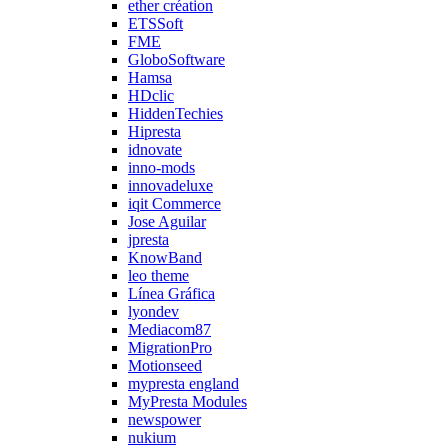
ether création
ETSSoft
FME
GloboSoftware
Hamsa
HDclic
HiddenTechies
Hipresta
idnovate
inno-mods
innovadeluxe
iqit Commerce
Jose Aguilar
jpresta
KnowBand
leo theme
Línea Gráfica
lyondev
Mediacom87
MigrationPro
Motionseed
mypresta england
MyPresta Modules
newspower
nukium