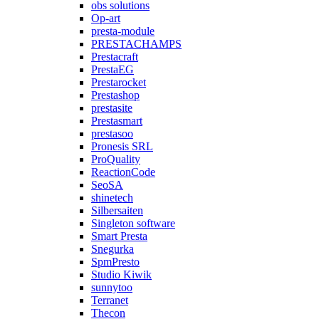
obs solutions
Op-art
presta-module
PRESTACHAMPS
Prestacraft
PrestaEG
Prestarocket
Prestashop
prestasite
Prestasmart
prestasoo
Pronesis SRL
ProQuality
ReactionCode
SeoSA
shinetech
Silbersaiten
Singleton software
Smart Presta
Snegurka
SpmPresto
Studio Kiwik
sunnytoo
Terranet
Thecon