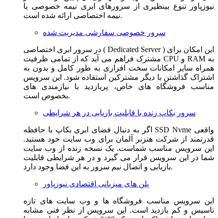
نیوزپاور تنوع بینظیری از سرورهای ابری نیمه خصوصی یا
نیمه اختصاصی ارائه شده است.
سرور خصوصی سفارشی مدیریت شده
در سرور ابری اختصاصی ( Dedicated Server ) این امکان برای
مشترک فراهم می آید که از تمامی ظرفیت CPU و RAM به
همراه سایر امکانات سخت افزاری به طور کامل و بدون به
اشتراک گذاشتن با دیگر مشترکین استفاده شود. این سرویس
مناسب فروشگاه های خاص، پربازدید با نیازمندی های
بخصوص است.
سرور بکاپ زنده با قابلیت بازیابی در هر شرایطی
اگر به دنبال فضای ابری بکاپ با حافظه SSD Nvme واقعی
قدرتمند از شرکت هتزنر آلمان برای وب سایت خود هستید.
این سرویس مناسب شماست. یک نسخه زنده از وب سایت
شما در این سرویس قرار می گیرد و در هر شرایطی قابلیت
بازیابی و اتصال نیم سرور به این فضا وجود دارد.
پلن های میزبانی اقتصادی نیوزپاور
این سرویس مناسب فروشگاه ها و وب سایت های تازه
تاسیس و کم بازدید است. این سرویس از نظر فنی مشابه