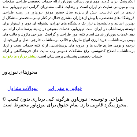
الکترونیک ایران گردید. مهم ترین رسالت نیوزپاور ارائه خدمات تخصصی طراحی صفحات
وب و میزبانی سایت در ایران است و رضایت غالب مشتریان گرامی تیم نیوزپاور سند
تاییدی بر این ادعاست. بیش از پانزده سال حضور موفق نیوزپاور در زمینه طراحی
فروشگاه های تخصصی، با بیش از هزاران مشتری فعال در کنار تیمی متخصص متشکل از
بهترین اساتید و دانشجویان تراز یک دانشگاه های تهران، پشتوانه ای قوی و استوار برای
توسعه پرستاشاپ در ایران است.
نیوزپاور، خدمات متنوعی در زمینه پرستاشاپ ارائه می
دهد. خدمات نیوزپاور شامل انجام کلیه امور طراحی و گرافیک، طراحی ماژول و قالب های
بومی پرستاشاپ، خرید ارزی انواع ماژول و قالب پرستاشاپ خارجی اصل و اوریجینال،
ترجمه و بومی سازی قالب ها و افزونه های پرستاشاپی، ارائه کلیه خدمات نصب و ارتقا
پرستاشاپ، اصلاح کدنویسی، رفع مشکلات عمومی وب سایت های فروشگاهی و ارائه
خدمات تخصصی پشتیبانی پرستاشاپ است.
بیشتر درباره ما بخوانید
مجوزهای نیوزپاور
قوانین و مقررات
|
سوالات متداول
© طراحی و توسعه : نیوزپاور. هرگونه کپی برداری بدون کسب
مجوز پیگرد قانونی دارد. تمام حقوق برای نیوزپاور محفوظ است.