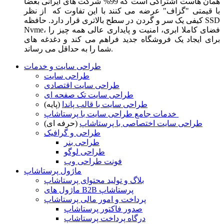
همان هاست اشتراکی است که 99% شرکت های ایرانی بعضا
با قیمتی "گزاف" عرضه می کنند با این تفاوت که از نظر
کیفی یک سر و گردن در سطح بالاتری قرار دارد. حافظه SSD
Nvme، فضای کاملا ابری، امنیت و پایداری عالی همه چیز را
برای ایجاد یک فروشگاه جدید فراهم می کند و دغدغه های
شما را به حداقل می رساند.
طراحی سایت و خدمات
طراحی سایت
طراحی سایت اقتصادی
طراحی سایت تک صفحه ای
طراحی سایت با قالب پاندا
(پایه)
خدمات جامع طراحی سایت با پرستاشاپ
طراحی سایت اختصاصی با پرستاشاپ
(حرفه ای)
طراحی و گرافیک
طراحی بنر
طراحی لوگو
فونت طراحی وب
ماژول پرستاشاپ
بلاگ و تولید محتوای پرستاشاپ
ماژول های B2B پرستاشاپ
پرداخت و امور مالی پرستاشاپ
صدور فاکتور پرستاشاپ
درگاه پرداخت پرستاشاپ