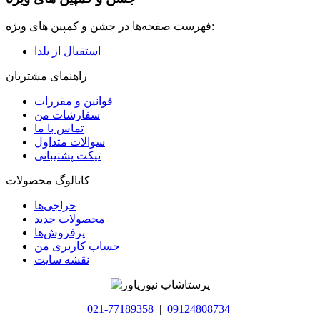
فهرست صفحه‌ها در جشن و کمپین های ویژه:
استقبال از یلدا
راهنمای مشتریان
قوانین و مقررات
سفارشات من
تماس با ما
سوالات متداول
تیکت پشتیبانی
کاتالوگ محصولات
حراجی‌ها
محصولات جدید
پرفروش‌ها
حساب کاربری من
نقشه سایت
021-77189358
|
09124808734