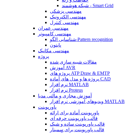
شبکه هوشمند - Smart Grid
مهندسی پزشکی
مهندسی الکترونیک
مهندسی کنترل
مهندسی عمران
مهندسی کامپیوتر
شناسایی الگو-Pattern recognition
پایتون
مهندسی مکانیک
پروژه
مقالات شبیه سازی شده
آموزش AVR
پروژه های ATP Draw & EMTP
پروژه ها و مدل های آماده CAD
نرم افزار MATLAB
نرم افزار Proteus
آموزش مجازی و مالتی مدیا
ویدیوهای آموزشی نرم افزار MATLAB
پاورپوینت
پاورپوینت آماده برای ارائه
قالب پاورپوینت حرفه ای
قالب پاورپوینت ساده و شیک
قالب پاورپوینت برای سمینار