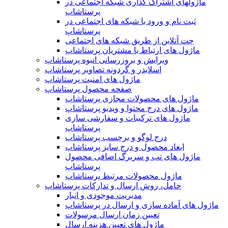
ماژولهای اشتراک‌ گذاری شبکه اجتماعی در
پرستاشاپ
ثبت نام و ورود با شبکه های اجتماعی در
پرستاشاپ
چت آنلاین از طریق شبکه های اجتماعی
ماژول های ارتباط با مشتریان پرستاشاپ
ویرایش و بروزرسانی انبوه پرستاشاپ
اسلایدر و گردونه تصاویر پرستاشاپ
ماژول های امنیت پرستاشاپ
صفحه محصول پرستاشاپ
ماژول های محصولات مجازی پرستاشاپ
ماژول های درج محتوا و ویدیو پرستاشاپ
ماژول های ترکیبات و سفارشی سازی
پرستاشاپ
درج لوگو و برچسب پرستاشاپ
ابعاد محصول و درج سایز پرستاشاپ
ماژول های تب و سربرگ اضافی محصول
پرستاشاپ
ماژول محصولات مرتبط پرستاشاپ
حامل، روش ارسال و تدارکات پرستاشاپ
مدیریت موجودی و انبار
ماژول های آماده سازی و ارسال در پرستاشاپ
تعیین زمان ارسال مرسولات
ماژول های تعیین هزینه ارسال