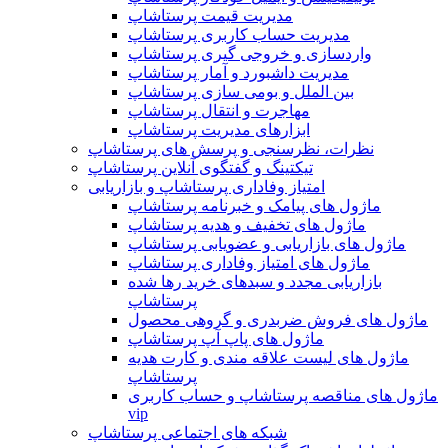
مدیریت قیمت پرستاشاپ
مدیریت حساب کاربری پرستاشاپ
واردسازی و خروجی گیری پرستاشاپ
مدیریت داشبورد و آمار پرستاشاپ
بین الملل و بومی سازی پرستاشاپ
مهاجرت و انتقال پرستاشاپ
ابزارهای مدیریت پرستاشاپ
نظرات، نظرسنجی و پرسش های پرستاشاپ
تیکتینگ و گفتگوی آنلاین پرستاشاپ
امتیاز وفاداری پرستاشاپ و بازاریابی
ماژول های پیامک و خبرنامه پرستاشاپ
ماژول های تخفیف و هدیه پرستاشاپ
ماژول های بازاریابی و عضویابی پرستاشاپ
ماژول های امتیاز وفاداری پرستاشاپ
بازاریابی مجدد و سبدهای خرید رها شده
پرستاشاپ
ماژول های فروش ضربدری و گروهی محصول
ماژول های پاپ آپ پرستاشاپ
ماژول های لیست علاقه مندی و کارت هدیه
پرستاشاپ
ماژول های مناقصه پرستاشاپ و حساب کاربری
vip
شبکه های اجتماعی پرستاشاپ