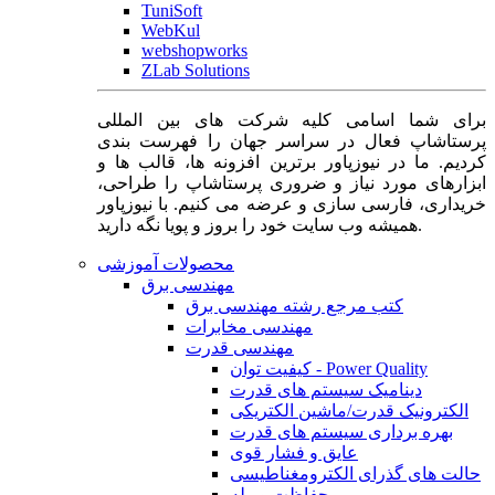
TuniSoft
WebKul
webshopworks
ZLab Solutions
برای شما اسامی کلیه شرکت های بین المللی
پرستاشاپ فعال در سراسر جهان را فهرست بندی
کردیم. ما در نیوزپاور برترین افزونه ها، قالب ها و
ابزارهای مورد نیاز و ضروری پرستاشاپ را طراحی،
خریداری، فارسی سازی و عرضه می کنیم. با نیوزپاور
همیشه وب سایت خود را بروز و پویا نگه دارید.
محصولات آموزشی
مهندسی برق
کتب مرجع رشته مهندسی برق
مهندسی مخابرات
مهندسی قدرت
کیفیت توان - Power Quality
دینامیک سیستم های قدرت
الکترونیک قدرت/ماشین الکتریکی
بهره برداری سیستم های قدرت
عایق و فشار قوی
حالت های گذرای الکترومغناطیسی
حفاظت و رله