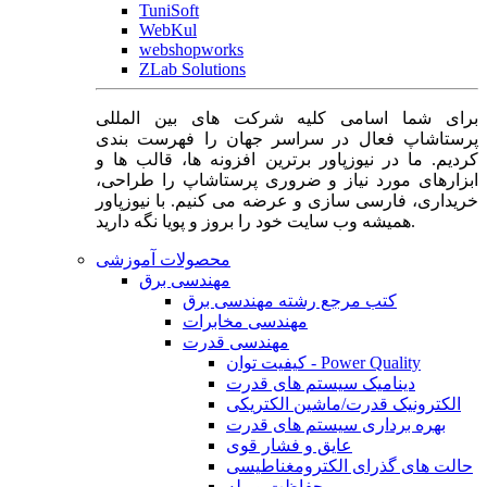
TuniSoft
WebKul
webshopworks
ZLab Solutions
برای شما اسامی کلیه شرکت های بین المللی
پرستاشاپ فعال در سراسر جهان را فهرست بندی
کردیم. ما در نیوزپاور برترین افزونه ها، قالب ها و
ابزارهای مورد نیاز و ضروری پرستاشاپ را طراحی،
خریداری، فارسی سازی و عرضه می کنیم. با نیوزپاور
همیشه وب سایت خود را بروز و پویا نگه دارید.
محصولات آموزشی
مهندسی برق
کتب مرجع رشته مهندسی برق
مهندسی مخابرات
مهندسی قدرت
کیفیت توان - Power Quality
دینامیک سیستم های قدرت
الکترونیک قدرت/ماشین الکتریکی
بهره برداری سیستم های قدرت
عایق و فشار قوی
حالت های گذرای الکترومغناطیسی
حفاظت و رله