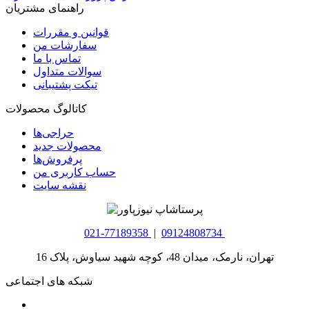
راهنمای مشتریان
قوانین و مقررات
سفارشات من
تماس با ما
سوالات متداول
تیکت پشتیبانی
کاتالوگ محصولات
حراجی‌ها
محصولات جدید
پرفروش‌ها
حساب کاربری من
نقشه سایت
021-77189358
|
09124808734
تهران، نارمک، میدان 48، کوچه شهید سیاوش، پلاک 16
شبکه های اجتماعی