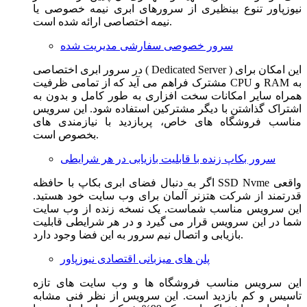
نیوزپاور تنوع بینظیری از سرورهای ابری نیمه خصوصی یا
نیمه اختصاصی ارائه شده است.
سرور خصوصی سفارشی مدیریت شده
در سرور ابری اختصاصی ( Dedicated Server ) این امکان برای
مشترک فراهم می آید که از تمامی ظرفیت CPU و RAM به
همراه سایر امکانات سخت افزاری به طور کامل و بدون به
اشتراک گذاشتن با دیگر مشترکین استفاده شود. این سرویس
مناسب فروشگاه های خاص، پربازدید با نیازمندی های
بخصوص است.
سرور بکاپ زنده با قابلیت بازیابی در هر شرایطی
اگر به دنبال فضای ابری بکاپ با حافظه SSD Nvme واقعی
قدرتمند از شرکت هتزنر آلمان برای وب سایت خود هستید.
این سرویس مناسب شماست. یک نسخه زنده از وب سایت
شما در این سرویس قرار می گیرد و در هر شرایطی قابلیت
بازیابی و اتصال نیم سرور به این فضا وجود دارد.
پلن های میزبانی اقتصادی نیوزپاور
این سرویس مناسب فروشگاه ها و وب سایت های تازه
تاسیس و کم بازدید است. این سرویس از نظر فنی مشابه