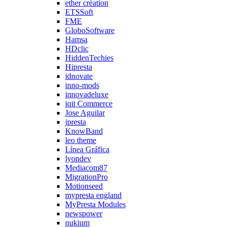
ether création
ETSSoft
FME
GloboSoftware
Hamsa
HDclic
HiddenTechies
Hipresta
idnovate
inno-mods
innovadeluxe
iqit Commerce
Jose Aguilar
jpresta
KnowBand
leo theme
Línea Gráfica
lyondev
Mediacom87
MigrationPro
Motionseed
mypresta england
MyPresta Modules
newspower
nukium