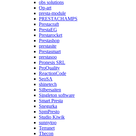
obs solutions
Op-art
presta-module
PRESTACHAMPS
Prestacraft
PrestaEG
Prestarocket
Prestashop
prestasite
Prestasmart
prestasoo
Pronesis SRL
ProQuality
ReactionCode
SeoSA
shinetech
Silbersaiten
Singleton software
Smart Presta
Snegurka
SpmPresto
Studio Kiwik
sunnytoo
Terranet
Thecon