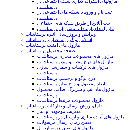
ماژولهای اشتراک‌ گذاری شبکه اجتماعی در
پرستاشاپ
ثبت نام و ورود با شبکه های اجتماعی در
پرستاشاپ
چت آنلاین از طریق شبکه های اجتماعی
ماژول های ارتباط با مشتریان پرستاشاپ
ویرایش و بروزرسانی انبوه پرستاشاپ
اسلایدر و گردونه تصاویر پرستاشاپ
ماژول های امنیت پرستاشاپ
صفحه محصول پرستاشاپ
ماژول های محصولات مجازی پرستاشاپ
ماژول های درج محتوا و ویدیو پرستاشاپ
ماژول های ترکیبات و سفارشی سازی
پرستاشاپ
درج لوگو و برچسب پرستاشاپ
ابعاد محصول و درج سایز پرستاشاپ
ماژول های تب و سربرگ اضافی محصول
پرستاشاپ
ماژول محصولات مرتبط پرستاشاپ
حامل، روش ارسال و تدارکات پرستاشاپ
مدیریت موجودی و انبار
ماژول های آماده سازی و ارسال در پرستاشاپ
تعیین زمان ارسال مرسولات
ماژول های تعیین هزینه ارسال