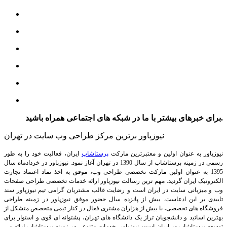
برای خبرهای بیشتر با ما در شبکه های اجتماعی همراه باشید.
نیوزپاور برترین مرکز طراحی وب سایت در تهران
نیوزپاور به عنوان اولین و معتبرترین مارکت
پرستاشاپ
ایران، فعالیت خود را به طور
رسمی در زمینه پرستاشاپ از سال 1390 در تهران آغاز نمود. نیوزپاور در خردادماه سال
1395 به عنوان اولین مارکت تخصصی طراحی وب، موفق به اخذ نماد اعتماد تجارت
الکترونیک ایران گردید. مهم ترین رسالت نیوزپاور ارائه خدمات تخصصی طراحی صفحات
وب و میزبانی سایت در ایران است و رضایت غالب مشتریان گرامی تیم نیوزپاور سند
تاییدی بر این ادعاست. بیش از پانزده سال حضور موفق نیوزپاور در زمینه طراحی
فروشگاه های تخصصی، با بیش از هزاران مشتری فعال در کنار تیمی متخصص متشکل از
بهترین اساتید و دانشجویان تراز یک دانشگاه های تهران، پشتوانه ای قوی و استوار برای
توسعه پرستاشاپ در ایران است.
نیوزپاور، خدمات متنوعی در زمینه پرستاشاپ ارائه می