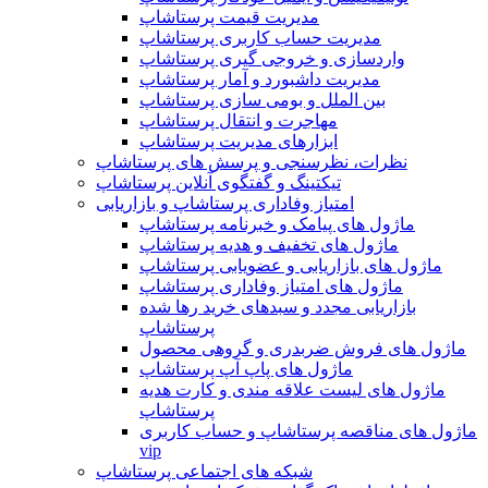
مدیریت قیمت پرستاشاپ
مدیریت حساب کاربری پرستاشاپ
واردسازی و خروجی گیری پرستاشاپ
مدیریت داشبورد و آمار پرستاشاپ
بین الملل و بومی سازی پرستاشاپ
مهاجرت و انتقال پرستاشاپ
ابزارهای مدیریت پرستاشاپ
نظرات، نظرسنجی و پرسش های پرستاشاپ
تیکتینگ و گفتگوی آنلاین پرستاشاپ
امتیاز وفاداری پرستاشاپ و بازاریابی
ماژول های پیامک و خبرنامه پرستاشاپ
ماژول های تخفیف و هدیه پرستاشاپ
ماژول های بازاریابی و عضویابی پرستاشاپ
ماژول های امتیاز وفاداری پرستاشاپ
بازاریابی مجدد و سبدهای خرید رها شده
پرستاشاپ
ماژول های فروش ضربدری و گروهی محصول
ماژول های پاپ آپ پرستاشاپ
ماژول های لیست علاقه مندی و کارت هدیه
پرستاشاپ
ماژول های مناقصه پرستاشاپ و حساب کاربری
vip
شبکه های اجتماعی پرستاشاپ