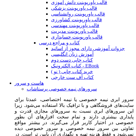
قالب پاورپوینت دانش آموزی
قالب پاورپوینت پزشکی
قالب پاورپوینت روانشناسی
قالب پاورپوینت کشاورزی
قالب پاورپوینت مهندسی
قالب پاورپوینت مدیریت
قالب پاورپوینت حسابداری
کتاب و مراجع درسی
جزوات آموزشی دارای مجوز از اساتید
آموزش زبان انگلیسی
کتاب چاپی دست دوم
کتاب الکترونیک - EBook
خرید کتاب چاپی ( نو )
کتاب آف ست خارجی
هاست و سرور
سرورهای نیمه خصوصی پرستاشاپ
سرور ابری نیمه خصوصی یا نیمه اختصاصی، عمدتا برای
سایت‌های فروشگاهی و با ترافیک بالا استفاده می‌شود. زیرا
این سرورهای ابری نسبت به سرورهای مجازی قدرت و
پایداری بیشتری دارند و تمام سخت افزارهای آن بطور
خصوصی در اختیار کاربر قرار می‌گیرند. در بیشتر مواقع
تفاوتی بین سرور نیمه خصوصی و سرور خصوصی دیده
نمی‌شود و فقط هزینه تهیه و نگهداری آن پایین تر است. در