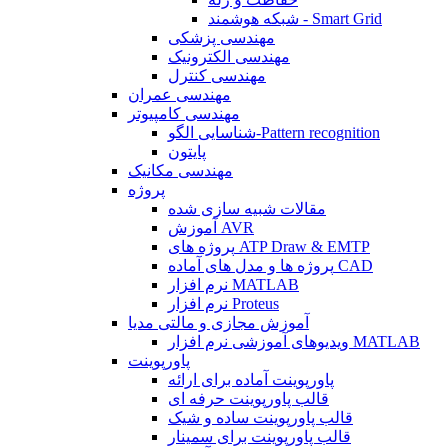
شبکه هوشمند - Smart Grid
مهندسی پزشکی
مهندسی الکترونیک
مهندسی کنترل
مهندسی عمران
مهندسی کامپیوتر
شناسایی الگو-Pattern recognition
پایتون
مهندسی مکانیک
پروژه
مقالات شبیه سازی شده
آموزش AVR
پروژه های ATP Draw & EMTP
پروژه ها و مدل های آماده CAD
نرم افزار MATLAB
نرم افزار Proteus
آموزش مجازی و مالتی مدیا
ویدیوهای آموزشی نرم افزار MATLAB
پاورپوینت
پاورپوینت آماده برای ارائه
قالب پاورپوینت حرفه ای
قالب پاورپوینت ساده و شیک
قالب پاورپوینت برای سمینار