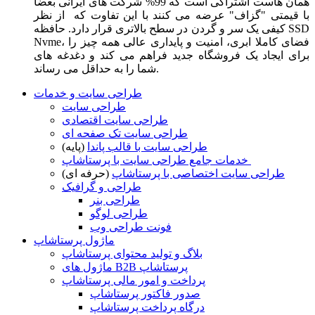
همان هاست اشتراکی است که 99% شرکت های ایرانی بعضا
با قیمتی "گزاف" عرضه می کنند با این تفاوت که از نظر
کیفی یک سر و گردن در سطح بالاتری قرار دارد. حافظه SSD
Nvme، فضای کاملا ابری، امنیت و پایداری عالی همه چیز را
برای ایجاد یک فروشگاه جدید فراهم می کند و دغدغه های
شما را به حداقل می رساند.
طراحی سایت و خدمات
طراحی سایت
طراحی سایت اقتصادی
طراحی سایت تک صفحه ای
طراحی سایت با قالب پاندا
(پایه)
خدمات جامع طراحی سایت با پرستاشاپ
طراحی سایت اختصاصی با پرستاشاپ
(حرفه ای)
طراحی و گرافیک
طراحی بنر
طراحی لوگو
فونت طراحی وب
ماژول پرستاشاپ
بلاگ و تولید محتوای پرستاشاپ
ماژول های B2B پرستاشاپ
پرداخت و امور مالی پرستاشاپ
صدور فاکتور پرستاشاپ
درگاه پرداخت پرستاشاپ